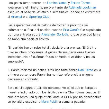
Los goles tempraneros de
Lamine Yamal
y
Ferran Torres
igualaron la eliminatoria, pero el tanto de
Ademola Lookman
aseguró el pase del Atlético a semifinales, donde se enfrentará
al
Arsenal
o al
Sporting Club
.
Las esperanzas del Barcelona de forzar la prórroga se
esfumaron al final del partido cuando
Eric García
fue expulsado
por una entrada sobre
Alexander Sørloth
, lo que provocó la ira
de Raphinha hacia el árbitro.
“El partido fue un robo total”, declaró a la prensa. “El árbitro
tuvo muchos problemas. Algunas de sus decisiones fueron
increíbles. No sé cuántas faltas cometió el Atlético y no las
amonestó”.
El Barça reclamó un penalti tras una falta sobre
Dani Olmo
en la
primera parte, pero Raphinha no hizo referencia a ninguna
decisión en concreto.
Este es el segundo partido consecutivo en el que el Barça se
muestra indignado con los árbitros en la Champions League. El
club presentó una queja oficial ante la UEFA por no concederles
un penalti y expulsar a
Marc Pubill
la semana pasada.