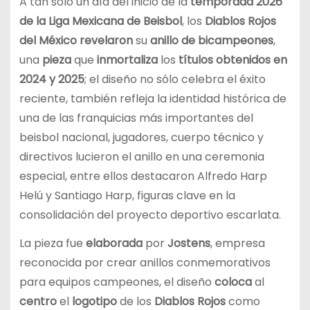
A tan sólo un día del inicio de la
temporada 2026
de la Liga Mexicana de Beisbol
, los
Diablos Rojos
del México
revelaron
su
anillo de bicampeones
,
una
pieza
que
inmortaliza
los
títulos obtenidos en
2024 y 2025
; el diseño no sólo celebra el éxito
reciente, también refleja la identidad histórica de
una de las franquicias más importantes del
beisbol nacional, jugadores, cuerpo técnico y
directivos lucieron el anillo en una ceremonia
especial, entre ellos destacaron Alfredo Harp
Helú y Santiago Harp, figuras clave en la
consolidación del proyecto deportivo escarlata.
La pieza fue
elaborada
por
Jostens
, empresa
reconocida por crear anillos conmemorativos
para equipos campeones, el diseño
coloca
al
centro
el
logotipo
de los
Diablos Rojos
como