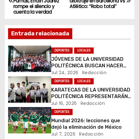
Pumas, Efraín Juárez
arbitraje en Barcelona vs
a
rompe el silencio y
Atlético: “Robo total”
cuenta la verdad
v
e
Entrada relacionada
g
DEPORTES
LOCALES
a
JÓVENES DE LA UNIVERSIDAD
POLITÉCNICA BUSCAN HACER
c
HISTORIA EN MUNDIAL DE
Jul 24, 2026
Redacción
KARATE
i
DEPORTES
LOCALES
KARATECAS DE LA UNIVERSIDAD
ó
POLITÉCNICA REPRESENTARÁN
A MÉXICO EN RUMANÍA
Jul 16, 2026
Redacción
n
DEPORTES
Mundial 2026: lecciones que
d
dejó la eliminación de México
e
Jul 7, 2026
Redacción