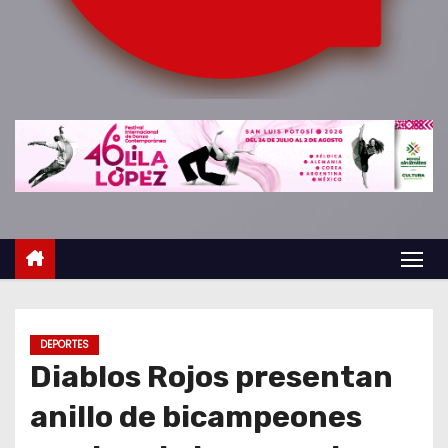
o
DEPORTES
Diablos Rojos presentan
anillo de bicampeones