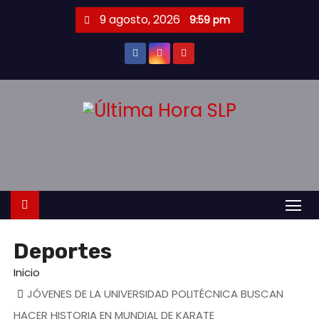
S
9 agosto, 2026
9:59 pm
a
l
t
a
r
a
l
c
o
n
t
Deportes
e
n
Inicio
i
JÓVENES DE LA UNIVERSIDAD POLITÉCNICA BUSCAN
d
HACER HISTORIA EN MUNDIAL DE KARATE