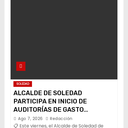
SOLEDAD
ALCALDE DE SOLEDAD
PARTICIPA EN INICIO DE
AUDITORÍAS DE GASTO
FEDERALIZADO 📝
Ago 7, 2026
Redacción
📋 Este viernes, el Alcalde de Soledad de