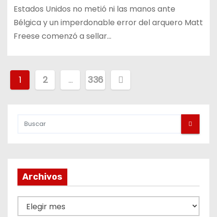
Estados Unidos no metió ni las manos ante
Bélgica y un imperdonable error del arquero Matt
Freese comenzó a sellar…
P
1
2
…
336
a
g
i
n
Archivos
a
c
A
r