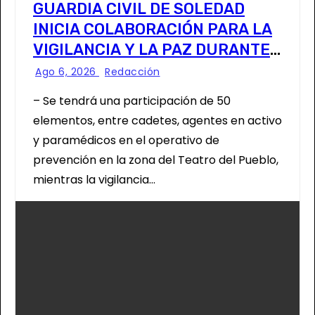
GUARDIA CIVIL DE SOLEDAD
INICIA COLABORACIÓN PARA LA
VIGILANCIA Y LA PAZ DURANTE
LA FENAPO
Ago 6, 2026
Redacción
– Se tendrá una participación de 50
elementos, entre cadetes, agentes en activo
y paramédicos en el operativo de
prevención en la zona del Teatro del Pueblo,
mientras la vigilancia…