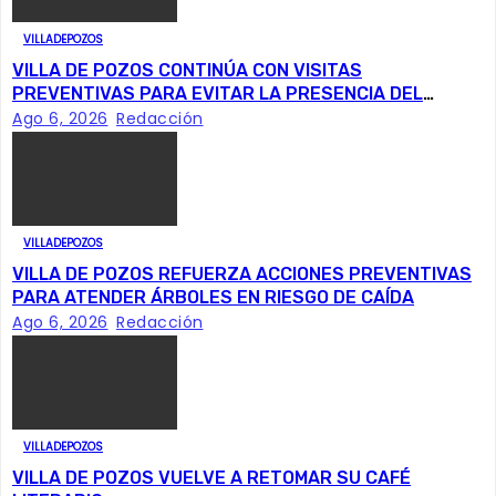
a
VILLADEPOZOS
c
VILLA DE POZOS CONTINÚA CON VISITAS
PREVENTIVAS PARA EVITAR LA PRESENCIA DEL
i
GUSANO BARRENADOR
Ago 6, 2026
Redacción
ó
n
VILLADEPOZOS
d
VILLA DE POZOS REFUERZA ACCIONES PREVENTIVAS
e
PARA ATENDER ÁRBOLES EN RIESGO DE CAÍDA
Ago 6, 2026
Redacción
e
n
t
VILLADEPOZOS
VILLA DE POZOS VUELVE A RETOMAR SU CAFÉ
r