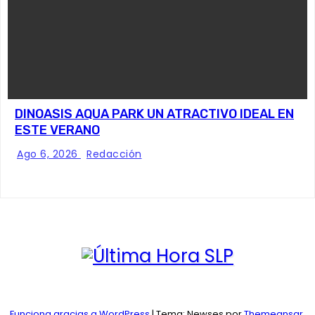
DINOASIS AQUA PARK UN ATRACTIVO IDEAL EN
ESTE VERANO
Ago 6, 2026
Redacción
Funciona gracias a WordPress
|
Tema: Newses por
Themeansar
.