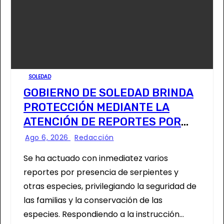
SOLEDAD
GOBIERNO DE SOLEDAD BRINDA
PROTECCIÓN MEDIANTE LA
ATENCIÓN DE REPORTES POR
FAUNA SILVESTRE
Ago 6, 2026
Redacción
Se ha actuado con inmediatez varios
reportes por presencia de serpientes y
otras especies, privilegiando la seguridad de
las familias y la conservación de las
especies. Respondiendo a la instrucción…