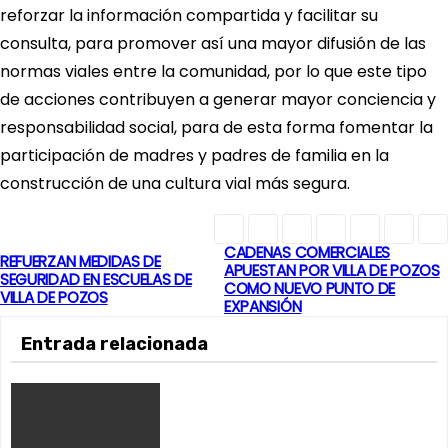
reforzar la información compartida y facilitar su
consulta, para promover así una mayor difusión de las
normas viales entre la comunidad, por lo que este tipo
de acciones contribuyen a generar mayor conciencia y
responsabilidad social, para de esta forma fomentar la
participación de madres y padres de familia en la
construcción de una cultura vial más segura.
CADENAS COMERCIALES
N
REFUERZAN MEDIDAS DE
APUESTAN POR VILLA DE POZOS
SEGURIDAD EN ESCUELAS DE
COMO NUEVO PUNTO DE
a
VILLA DE POZOS
EXPANSIÓN
v
Entrada relacionada
e
g