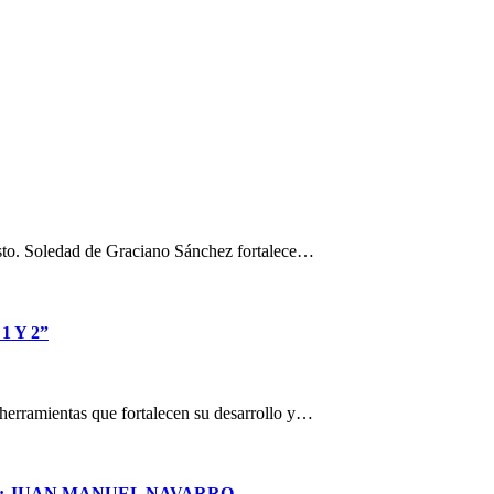
osto. Soledad de Graciano Sánchez fortalece…
 Y 2”
n herramientas que fortalecen su desarrollo y…
S: JUAN MANUEL NAVARRO