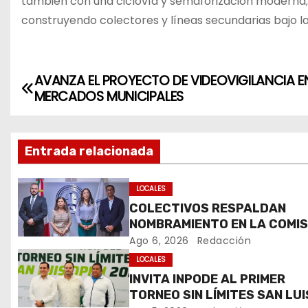
también con una ciclovía y semaforización moderna; se
construyendo colectores y líneas secundarias bajo l
AVANZA EL PROYECTO DE VIDEOVIGILANCIA E
N
MERCADOS MUNICIPALES
a
v
Entrada relacionada
e
LOCALES
g
COLECTIVOS RESPALDAN
NOMBRAMIENTO EN LA COMIS
a
ESTATAL DE BÚSQUEDA DE
Ago 6, 2026
Redacción
c
PERSONAS.
LOCALES
INVITA INPODE AL PRIMER
i
TORNEO SIN LÍMITES SAN LUI