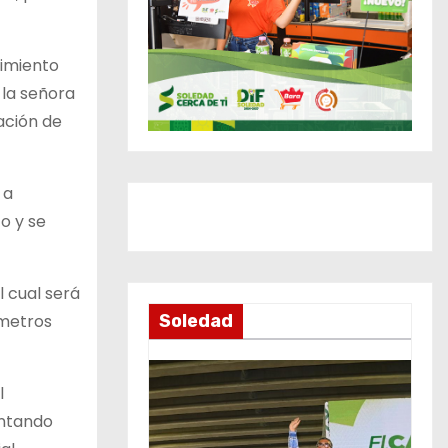
cimiento
 la señora
ación de
 a
o y se
l cual será
 metros
Soledad
l
ontando