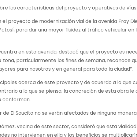
bre las características del proyecto y operativos de vías
 el proyecto de modernización vial de la avenida Fray Di
tosí, para dar una mayor fluidez al tráfico vehicular en 
cuentra en esta avenida, destacó que el proyecto es nec
 la zona, particularmente los fines de semana, reconoce q
ayores para nosotros y en general para toda la ciudad”.
cipales acerca de este proyecto y de acuerdo a lo que c
trario a lo que se piensa, la concreción de esta obra le 
la conforman.
r de El Saucito no se verán afectados de ninguna manera
ómez, vecina de este sector, consideró que esta vialidad
s no intervienen en ella y los beneficios se multiplicarí