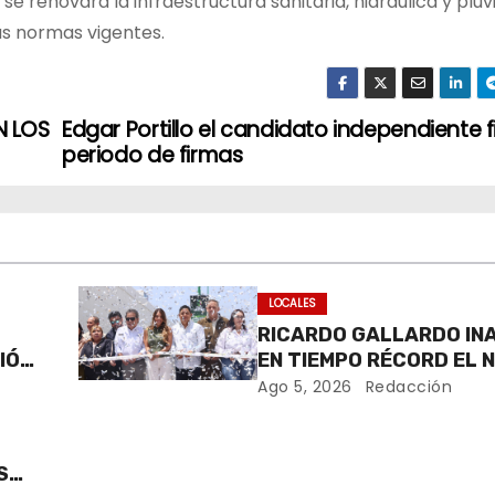
 renovará la infraestructura sanitaria, hidráulica y pluvi
as normas vigentes.
N LOS
Edgar Portillo el candidato independiente f
periodo de firmas
LOCALES
RICARDO GALLARDO IN
IÓN
EN TIEMPO RÉCORD EL 
PASO A DESNIVEL DE CI
Ago 5, 2026
Redacción
POTOSÍ
S