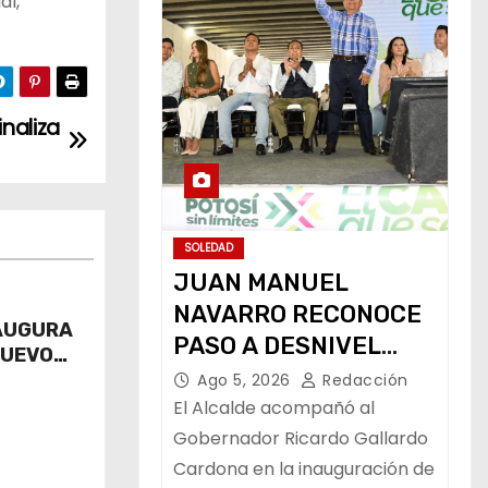
al,
inaliza
SOLEDAD
JUAN MANUEL
NAVARRO RECONOCE
AUGURA
PASO A DESNIVEL
NUEVO
CIRCUITO POTOSÍ QUE
RCUITO
Ago 5, 2026
Redacción
MEJORA LA
El Alcalde acompañó al
MOVILIDAD
Gobernador Ricardo Gallardo
Cardona en la inauguración de
METROPOLITANA