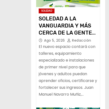
SOLEDAD
SOLEDAD A LA
VANGUARDIA Y MÁS
CERCA DE LA GENTE
CON NUEVO CENTRO
Ago 5, 2026
Redacción
DE CAPACITACIÓN:
El nuevo espacio contará con
NAVARRO MUÑIZ
talleres, equipamiento
especializado e instalaciones
de primer nivel para que
jóvenes y adultos puedan
aprender oficios, certificarse y
fortalecer sus ingresos. Juan
Manuel Navarro Muñiz,…