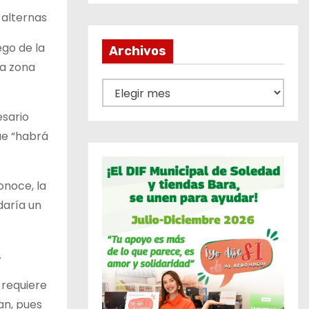
 alternas
ego de la
Archivos
la zona
A
r
esario
c
ue “habrá
h
i
v
onoce, la
o
daría un
s
.
 requiere
an, pues