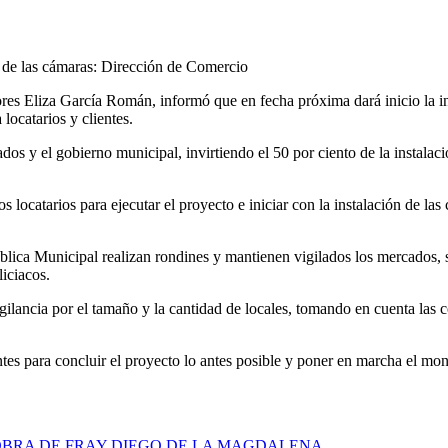
ón de las cámaras: Dirección de Comercio
es Eliza García Román, informó que en fecha próxima dará inicio la ins
locatarios y clientes.
ados y el gobierno municipal, invirtiendo el 50 por ciento de la instalac
 locatarios para ejecutar el proyecto e iniciar con la instalación de las
ica Municipal realizan rondines y mantienen vigilados los mercados, si
iciacos.
ancia por el tamaño y la cantidad de locales, tomando en cuenta las co
es para concluir el proyecto lo antes posible y poner en marcha el mon
OBRA DE FRAY DIEGO DE LA MAGDALENA