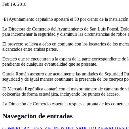
Feb 19, 2018
-El Ayuntamiento capitalino aportará el 50 por ciento de la instalaci
La Directora de Comercio del Ayuntamiento de San Luis Potosí, Dolor
para incrementar la seguridad y disminuir las circunstancias de robos a 
El proyecto se lleva a cabo en conjunto con los locatarios de los merc
alcanzados entre ambas partes.
Destacó que se encuentran a la espera de la parte correspondiente de los
pendiente de cualquier eventualidad que se presente.
García Román aseguró que actualmente las unidades de Seguridad Públ
seguridad y de igual manera continuara la presencia de los cuerpos pol
El Mercado República contará con el mayor número de cámaras de vigil
colocarlas de forma estratégica, incluyendo los puntos de acceso.
La Dirección de Comercio espera la respuesta pronta de los comerciant
Navegación de entradas
COMERCIANTES Y VECINOS DEL SAUCITO RESPALDAN 