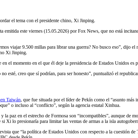
dar el tema con el presidente chino, Xi Jinping.
ista emitida este viernes (15.05.2026) por Fox News, que no está incit
s viajar 9.500 millas para librar una guerra? No busco eso”, dijo el m
no Xi Jinping.
e en el momento en el que él deje la presidencia de Estados Unidos es p
o esté, creo que sí podrían, para ser honesto”, puntualizó el republica
 en Taiwán
, que fue situada por el líder de Pekín como el “asunto más 
que” o incluso al “conflicto”, según la agencia estatal Xinhua.
 y la paz en el estrecho de Formosa son “incompatibles”, aunque de mo
si Xi lo presionaría para limitar las ventas de armas a la isla autogob
evista que “la política de Estados Unidos con respecto a la cuestión de
 NBC desde Pekín.