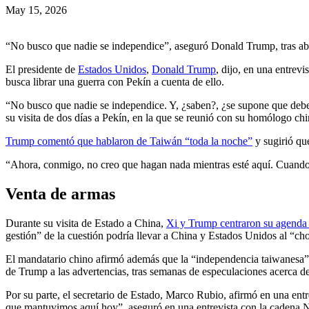
May 15, 2026
“No busco que nadie se independice”, aseguró Donald Trump, tras abor
El presidente de
Estados Unidos
,
Donald Trump
, dijo, en una entrev
busca librar una guerra con Pekín a cuenta de ello.
“No busco que nadie se independice. Y, ¿saben?, ¿se supone que debemo
su visita de dos días a Pekín, en la que se reunió con su homólogo chi
Trump comentó que hablaron de Taiwán “toda la noche”
y sugirió qu
“Ahora, conmigo, no creo que hagan nada mientras esté aquí. Cuando n
Venta de armas
Durante su visita de Estado a China,
Xi y Trump centraron su agenda
gestión” de la cuestión podría llevar a China y Estados Unidos al “cho
El mandatario chino afirmó además que la “independencia taiwanesa”
de Trump a las advertencias, tras semanas de especulaciones acerca de 
Por su parte, el secretario de Estado, Marco Rubio, afirmó en una entr
que mantuvimos aquí hoy”, aseguró en una entrevista con la cadena