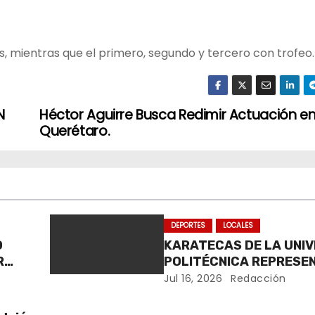
, mientras que el primero, segundo y tercero con trofeo.
N
Héctor Aguirre Busca Redimir Actuación e
Querétaro.
DEPORTES
LOCALES
D
KARATECAS DE LA UNI
R
POLITÉCNICA REPRESE
MÉXICO EN RUMANÍA
Jul 16, 2026
Redacción