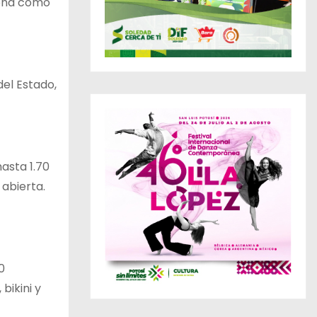
orona como
del Estado,
hasta 1.70
abierta.
0
bikini y