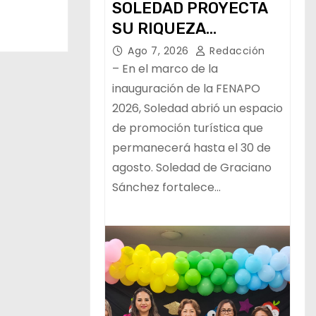
SOLEDAD PROYECTA
SU RIQUEZA
TURÍSTICA EN LA
Ago 7, 2026
Redacción
FERIA NACIONAL
– En el marco de la
POTOSINA
inauguración de la FENAPO
2026, Soledad abrió un espacio
de promoción turística que
permanecerá hasta el 30 de
agosto. Soledad de Graciano
Sánchez fortalece…