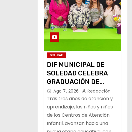
SOLEDAD
DIF MUNICIPAL DE
SOLEDAD CELEBRA
GRADUACIÓN DE
PEQUEÑOS USUARIOS
Ago 7, 2026
Redacción
DE ESTANCIAS
Tras tres años de atención y
“CAPULLITOS 1 Y 2”
aprendizaje, las niñas y niños
de los Centros de Atención
Infantil, avanzan hacia una
nueva etapa educativa, con