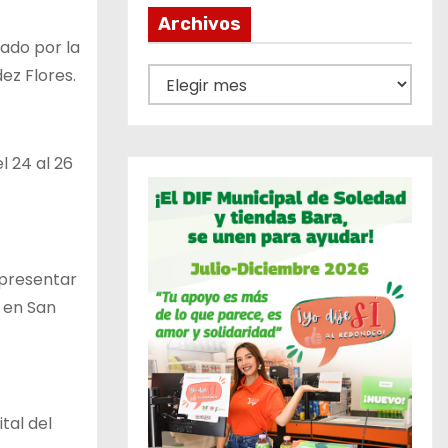
Archivos
zado por la
ez Flores.
A
r
c
h
l 24 al 26
i
v
o
s
 presentar
 en San
tal del