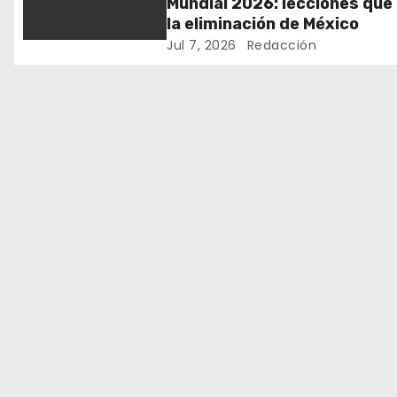
Mundial 2026: lecciones que
i
la eliminación de México
ó
Jul 7, 2026
Redacción
n
d
e
e
n
t
r
a
d