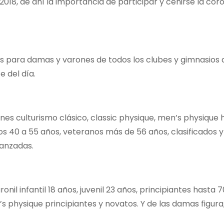
2018, de ahí la importancia de participar y ceñirse la c
oras para damas y varones de todos los clubes y gimnasios 
e del día.
ones culturismo clásico, classic physique, men’s physique 
 40 a 55 años, veteranos más de 56 años, clasificados y 
vanzadas.
onil infantil 18 años, juvenil 23 años, principiantes hasta 7
 physique principiantes y novatos. Y de las damas figura, 