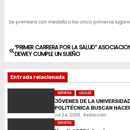
Se premiará con medalla a los cinco primeros lugares
“PRIMER CARRERA POR LA SALUD” ASOCIACIO
N
DEWEY CUMPLE UN SUEÑO
a
v
Entrada relacionada
e
DEPORTES
LOCALES
g
JÓVENES DE LA UNIVERSIDA
POLITÉCNICA BUSCAN HACE
a
HISTORIA EN MUNDIAL DE
Jul 24, 2026
Redacción
c
KARATE
DEPORTES