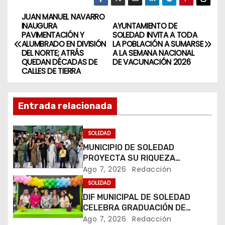
JUAN MANUEL NAVARRO
N
INAUGURA
AYUNTAMIENTO DE
PAVIMENTACIÓN Y
SOLEDAD INVITA A TODA
a
ALUMBRADO EN DIVISIÓN
LA POBLACIÓN A SUMARSE
DEL NORTE; ATRÁS
A LA SEMANA NACIONAL
v
QUEDAN DÉCADAS DE
DE VACUNACIÓN 2026
CALLES DE TIERRA
e
g
Entrada relacionada
a
SOLEDAD
c
MUNICIPIO DE SOLEDAD
PROYECTA SU RIQUEZA
i
TURÍSTICA EN LA FERIA
Ago 7, 2026
Redacción
NACIONAL POTOSINA
SOLEDAD
ó
DIF MUNICIPAL DE SOLEDAD
CELEBRA GRADUACIÓN DE
n
PEQUEÑOS USUARIOS DE
Ago 7, 2026
Redacción