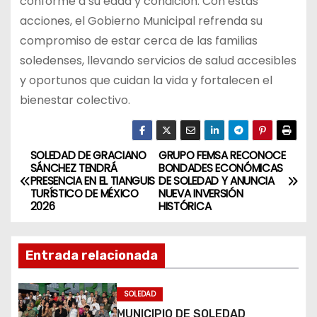
conforme a su edad y condición. Con estas
acciones, el Gobierno Municipal refrenda su
compromiso de estar cerca de las familias
soledenses, llevando servicios de salud accesibles
y oportunos que cuidan la vida y fortalecen el
bienestar colectivo.
SOLEDAD DE GRACIANO
GRUPO FEMSA RECONOCE
N
SÁNCHEZ TENDRÁ
BONDADES ECONÓMICAS
PRESENCIA EN EL TIANGUIS
DE SOLEDAD Y ANUNCIA
a
TURÍSTICO DE MÉXICO
NUEVA INVERSIÓN
2026
HISTÓRICA
v
e
Entrada relacionada
g
SOLEDAD
a
MUNICIPIO DE SOLEDAD