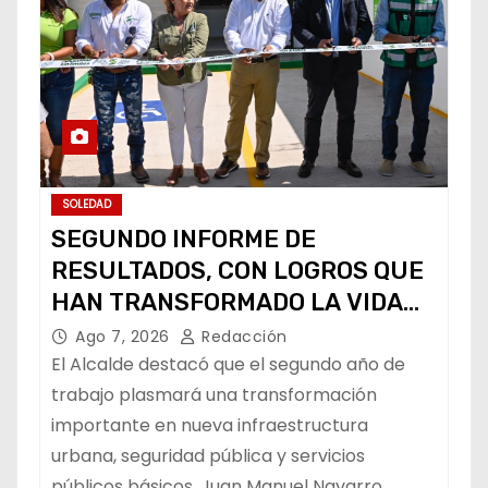
SOLEDAD
SEGUNDO INFORME DE
RESULTADOS, CON LOGROS QUE
HAN TRANSFORMADO LA VIDA
DE LOS SOLEDENSES: JUAN
Ago 7, 2026
Redacción
MANUEL NAVARRO
El Alcalde destacó que el segundo año de
trabajo plasmará una transformación
importante en nueva infraestructura
urbana, seguridad pública y servicios
públicos básicos. Juan Manuel Navarro