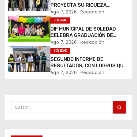
PROYECTA SU RIQUEZA
c
TURÍSTICA EN LA FERIA
Ago 7, 2026
Redacción
NACIONAL POTOSINA
i
SOLEDAD
DIF MUNICIPAL DE SOLEDAD
ó
CELEBRA GRADUACIÓN DE
PEQUEÑOS USUARIOS DE
Ago 7, 2026
Redacción
n
ESTANCIAS “CAPULLITOS 1 Y 2”
SOLEDAD
SEGUNDO INFORME DE
d
RESULTADOS, CON LOGROS QUE
HAN TRANSFORMADO LA VIDA
e
Ago 7, 2026
Redacción
DE LOS SOLEDENSES: JUAN
MANUEL NAVARRO
e
n
t
r