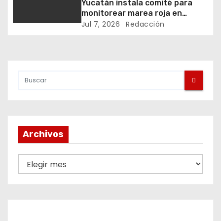
Yucatán instala comité para
d
monitorear marea roja en
vacaciones
Jul 7, 2026
Redacción
e
e
n
t
r
Archivos
a
d
A
r
a
c
s
h
i