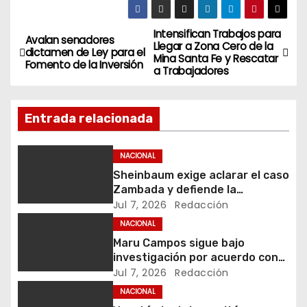
Intensifican Trabajos para
N
Avalan senadores
Llegar a Zona Cero de la
dictamen de Ley para el
Mina Santa Fe y Rescatar
a
Fomento de la Inversión
a Trabajadores
v
Entrada relacionada
e
g
NACIONAL
Sheinbaum exige aclarar el caso
a
Zambada y defiende la
soberanía
Jul 7, 2026
Redacción
c
NACIONAL
i
Maru Campos sigue bajo
investigación por acuerdo con
ó
agencias de EU
Jul 7, 2026
Redacción
NACIONAL
n