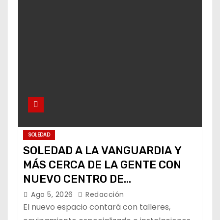
SOLEDAD
SOLEDAD A LA VANGUARDIA Y
MÁS CERCA DE LA GENTE CON
NUEVO CENTRO DE
CAPACITACIÓN: NAVARRO MUÑIZ
Ago 5, 2026
Redacción
El nuevo espacio contará con talleres,