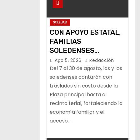
SOLEDAD
CON APOYO ESTATAL,
FAMILIAS
SOLEDENSES
CONTARÁN CON
Ago 5, 2026
Redacción
TRANSPORTE
Del 7 al 30 de agosto, las y los
GRATUITO A LA
soledenses contarán con
traslados sin costo desde la
FENAPO
Plaza principal hasta el
recinto ferial, fortaleciendo la
economía familiar y el
acceso…