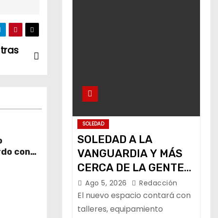
 tras
SOLEDAD
SOLEDAD A LA
o
rdo con
VANGUARDIA Y MÁS
CERCA DE LA GENTE
CON NUEVO CENTRO
Ago 5, 2026
Redacción
DE CAPACITACIÓN:
El nuevo espacio contará con
NAVARRO MUÑIZ
talleres, equipamiento