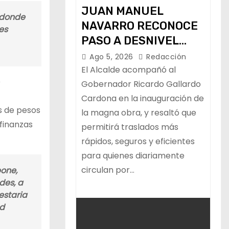
JUAN MANUEL
n donde
NAVARRO RECONOCE
es
PASO A DESNIVEL
CIRCUITO POTOSÍ QUE
Ago 5, 2026
Redacción
MEJORA LA
El Alcalde acompañó al
e
MOVILIDAD
Gobernador Ricardo Gallardo
Cardona en la inauguración de
METROPOLITANA
es de pesos
la magna obra, y resaltó que
finanzas
permitirá traslados más
rápidos, seguros y eficientes
para quienes diariamente
circulan por…
pone,
des, a
estaria
ad