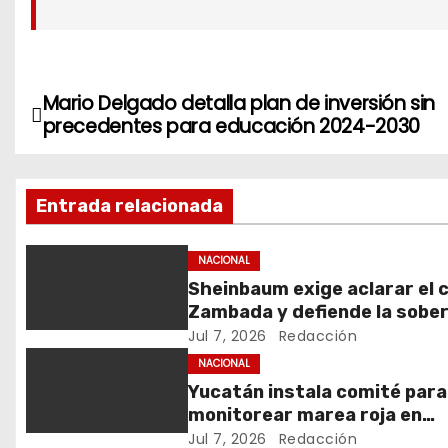
Mario Delgado detalla plan de inversión sin
N
precedentes para educación 2024-2030
a
v
Entrada relacionada
e
NACIONAL
g
Sheinbaum exige aclarar el 
Zambada y defiende la sobe
a
Jul 7, 2026
Redacción
c
NACIONAL
Yucatán instala comité para
i
monitorear marea roja en
vacaciones
Jul 7, 2026
Redacción