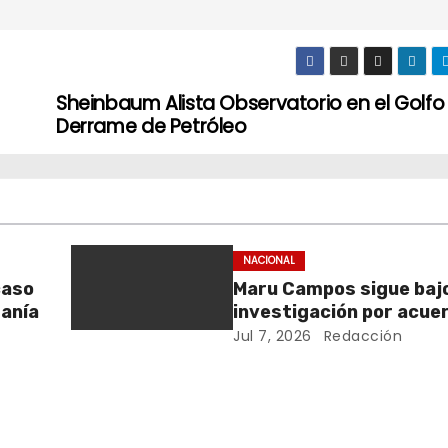
Sheinbaum Alista Observatorio en el Golfo
Derrame de Petróleo
NACIONAL
caso
Maru Campos sigue baj
ranía
investigación por acue
agencias de EU
Jul 7, 2026
Redacción