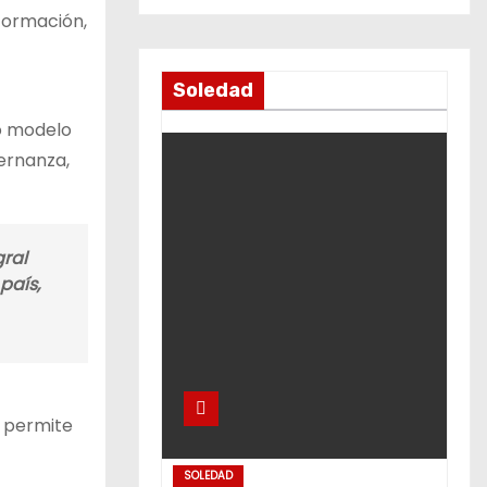
formación,
Soledad
vo modelo
ernanza,
ral
país,
y permite
SOLEDAD