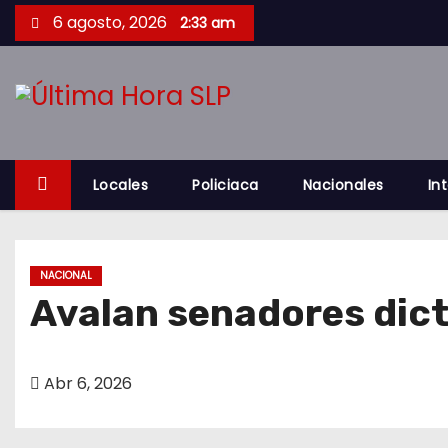
S
6 agosto, 2026
2:33 am
a
l
t
a
r
a
Locales
Policiaca
Nacionales
In
l
c
o
NACIONAL
n
Avalan senadores dict
t
e
n
Abr 6, 2026
i
d