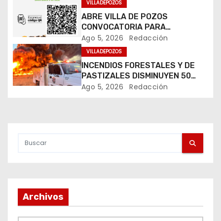
VILLADEPOZOS
i
ABRE VILLA DE POZOS
CONVOCATORIA PARA
ó
FORTALECER EL DESARROLLO
Ago 5, 2026
Redacción
DEL CAMPO
VILLADEPOZOS
n
INCENDIOS FORESTALES Y DE
d
PASTIZALES DISMINUYEN 50
POR CIENTO EN VILLA DE POZOS
Ago 5, 2026
Redacción
e
e
n
t
r
Archivos
a