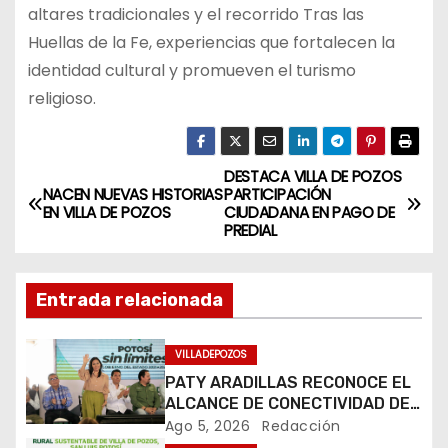
altares tradicionales y el recorrido Tras las
Huellas de la Fe, experiencias que fortalecen la
identidad cultural y promueven el turismo
religioso.
DESTACA VILLA DE POZOS
N
NACEN NUEVAS HISTORIAS
PARTICIPACIÓN
EN VILLA DE POZOS
CIUDADANA EN PAGO DE
a
PREDIAL
v
Entrada relacionada
e
g
VILLADEPOZOS
PATY ARADILLAS RECONOCE EL
a
ALCANCE DE CONECTIVIDAD DEL
DESNIVEL DEL CIRCUITO POTOSÍ
Ago 5, 2026
Redacción
c