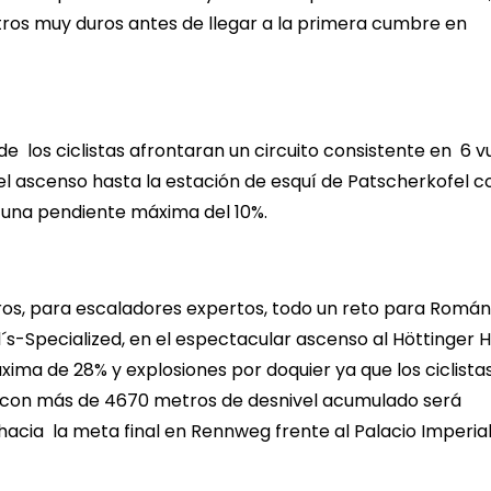
etros muy duros antes de llegar a la primera cumbre en
 los ciclistas afrontaran un circuito consistente en 6 vu
 el ascenso hasta la estación de esquí de Patscherkofel 
n una pendiente máxima del 10%.
ros, para escaladores expertos, todo un reto para Román
´s-Specialized, en el espectacular ascenso al Höttinger 
ima de 28% y explosiones por doquier ya que los ciclista
y con más de 4670 metros de desnivel acumulado será
hacia la meta final en Rennweg frente al Palacio Imperia