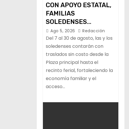
CON APOYO ESTATAL,
FAMILIAS
SOLEDENSES
CONTARÁN CON
Ago 5, 2026
Redacción
TRANSPORTE
Del 7 al 30 de agosto, las y los
GRATUITO A LA
soledenses contarán con
traslados sin costo desde la
FENAPO
Plaza principal hasta el
recinto ferial, fortaleciendo la
economía familiar y el
acceso…