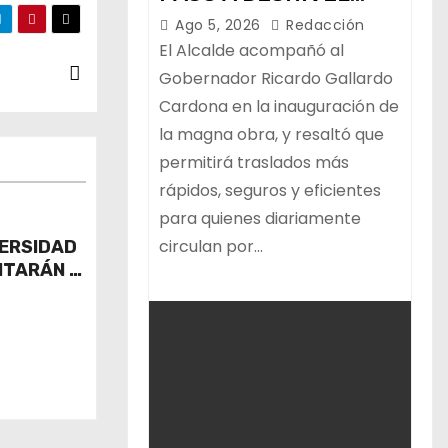
CIRCUITO POTOSÍ QUE
Ago 5, 2026
Redacción
MEJORA LA
El Alcalde acompañó al
MOVILIDAD
Gobernador Ricardo Gallardo
Cardona en la inauguración de
METROPOLITANA
la magna obra, y resaltó que
permitirá traslados más
rápidos, seguros y eficientes
para quienes diariamente
circulan por…
VERSIDAD
NTARÁN A