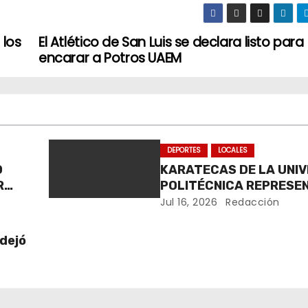
los
El Atlético de San Luis se declara listo para
encarar a Potros UAEM
DEPORTES
LOCALES
D
KARATECAS DE LA UNI
R
POLITÉCNICA REPRESE
MÉXICO EN RUMANÍA
Jul 16, 2026
Redacción
 dejó