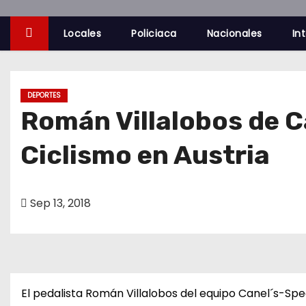
o
Locales
Policiaca
Nacionales
In
DEPORTES
Román Villalobos de C
Ciclismo en Austria
Sep 13, 2018
El pedalista Román Villalobos del equipo Canel´s-Sp