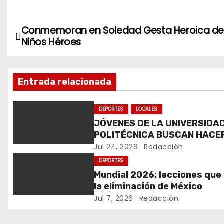
Conmemoran en Soledad Gesta Heroica de 
N
Niños Héroes
a
v
Entrada relacionada
e
DEPORTES
LOCALES
g
JÓVENES DE LA UNIVERSIDA
POLITÉCNICA BUSCAN HACE
a
HISTORIA EN MUNDIAL DE
Jul 24, 2026
Redacción
c
KARATE
DEPORTES
Mundial 2026: lecciones que
i
la eliminación de México
ó
Jul 7, 2026
Redacción