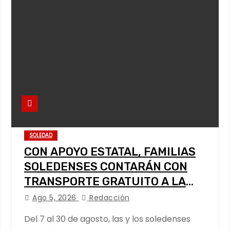
SOLEDAD
CON APOYO ESTATAL, FAMILIAS
SOLEDENSES CONTARÁN CON
TRANSPORTE GRATUITO A LA
FENAPO
Ago 5, 2026
Redacción
Del 7 al 30 de agosto, las y los soledenses