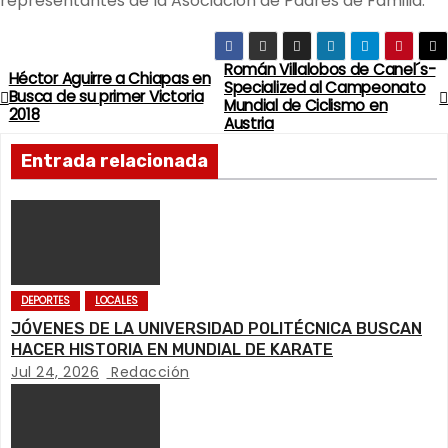
representantes de la Asociación de Padres de Familia.
Román Villalobos de Canel´s-
N
Héctor Aguirre a Chiapas en
Specialized al Campeonato
Busca de su primer Victoria
Mundial de Ciclismo en
a
2018
Austria
v
Entrada relacionada
e
g
a
DEPORTES
LOCALES
c
JÓVENES DE LA UNIVERSIDAD POLITÉCNICA BUSCAN
HACER HISTORIA EN MUNDIAL DE KARATE
i
Jul 24, 2026
Redacción
ó