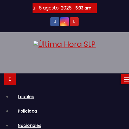
S
6 agosto, 2026
5:33 am
a
l
t
a
r
a
l
c
o
n
t
Locales
e
n
Policiaca
i
d
Nacionales