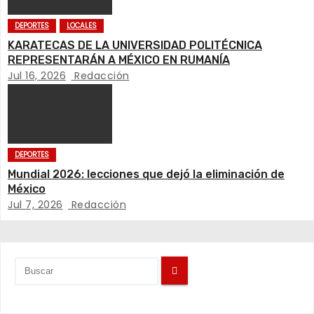
n
DEPORTES
LOCALES
d
KARATECAS DE LA UNIVERSIDAD POLITÉCNICA
e
REPRESENTARÁN A MÉXICO EN RUMANÍA
Jul 16, 2026
Redacción
e
n
t
DEPORTES
Mundial 2026: lecciones que dejó la eliminación de
r
México
Jul 7, 2026
Redacción
a
d
a
s