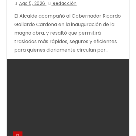
LA MOVILIDAD METROPOLITANA
Ago 5, 2026
Redacción
El Alcalde acompañó al Gobernador Ricardo
Gallardo Cardona en la inauguración de la
magna obra, y resaltó que permitirá
traslados más rápidos, seguros y eficientes
para quienes diariamente circulan por…