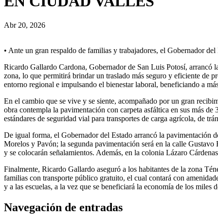
EN CIUDAD VALLES
Abr 20, 2026
• Ante un gran respaldo de familias y trabajadores, el Gobernador del 
Ricardo Gallardo Cardona, Gobernador de San Luis Potosí, arrancó la r
zona, lo que permitirá brindar un traslado más seguro y eficiente de p
entorno regional e impulsando el bienestar laboral, beneficiando a más
En el cambio que se vive y se siente, acompañado por un gran recibim
obra contempla la pavimentación con carpeta asfáltica en sus más de 3
estándares de seguridad vial para transportes de carga agrícola, de tráns
De igual forma, el Gobernador del Estado arrancó la pavimentación de 
Morelos y Pavón; la segunda pavimentación será en la calle Gustavo E
y se colocarán señalamientos. Además, en la colonia Lázaro Cárdenas, e
Finalmente, Ricardo Gallardo aseguró a los habitantes de la zona Tének 
familias con transporte público gratuito, el cual contará con amenida
y a las escuelas, a la vez que se beneficiará la economía de los miles
Navegación de entradas