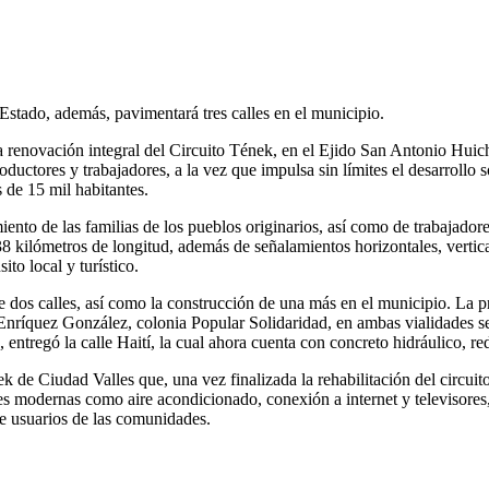
Estado, además, pavimentará tres calles en el municipio.
enovación integral del Circuito Tének, en el Ejido San Antonio Huichim
roductores y trabajadores, a la vez que impulsa sin límites el desarroll
 de 15 mil habitantes.
iento de las familias de los pueblos originarios, así como de trabajad
8 kilómetros de longitud, además de señalamientos horizontales, vertica
ito local y turístico.
dos calles, así como la construcción de una más en el municipio. La pri
nríquez González, colonia Popular Solidaridad, en ambas vialidades se 
ntregó la calle Haití, la cual ahora cuenta con concreto hidráulico, re
de Ciudad Valles que, una vez finalizada la rehabilitación del circuito,
des modernas como aire acondicionado, conexión a internet y televisores,
 de usuarios de las comunidades.