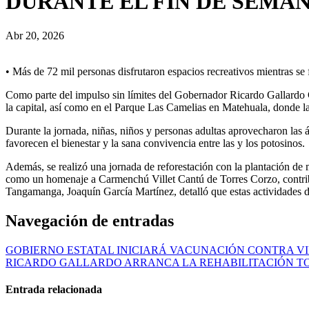
DURANTE EL FIN DE SEMA
Abr 20, 2026
• Más de 72 mil personas disfrutaron espacios recreativos mientras se 
Como parte del impulso sin límites del Gobernador Ricardo Gallardo C
la capital, así como en el Parque Las Camelias en Matehuala, donde las
Durante la jornada, niñas, niños y personas adultas aprovecharon las 
favorecen el bienestar y la sana convivencia entre las y los potosinos.
Además, se realizó una jornada de reforestación con la plantación de 
como un homenaje a Carmenchú Villet Cantú de Torres Corzo, contribuy
Tangamanga, Joaquín García Martínez, detalló que estas actividades de
Navegación de entradas
GOBIERNO ESTATAL INICIARÁ VACUNACIÓN CONTRA VIR
RICARDO GALLARDO ARRANCA LA REHABILITACIÓN TO
Entrada relacionada