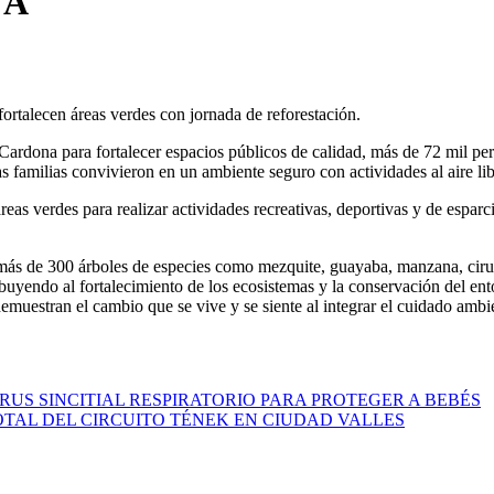
NA
fortalecen áreas verdes con jornada de reforestación.
ardona para fortalecer espacios públicos de calidad, más de 72 mil per
 familias convivieron en un ambiente seguro con actividades al aire lib
áreas verdes para realizar actividades recreativas, deportivas y de esp
más de 300 árboles de especies como mezquite, guayaba, manzana, ciruel
endo al fortalecimiento de los ecosistemas y la conservación del entor
muestran el cambio que se vive y se siente al integrar el cuidado ambie
US SINCITIAL RESPIRATORIO PARA PROTEGER A BEBÉS
TAL DEL CIRCUITO TÉNEK EN CIUDAD VALLES