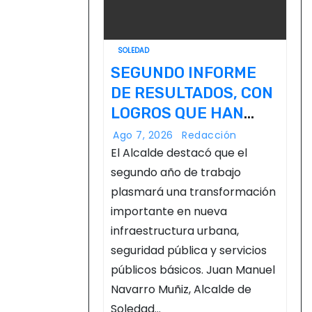
SOLEDAD
SEGUNDO INFORME
DE RESULTADOS, CON
LOGROS QUE HAN
TRANSFORMADO LA
Ago 7, 2026
Redacción
VIDA DE LOS
El Alcalde destacó que el
SOLEDENSES: JUAN
segundo año de trabajo
plasmará una transformación
MANUEL NAVARRO
importante en nueva
infraestructura urbana,
seguridad pública y servicios
públicos básicos. Juan Manuel
Navarro Muñiz, Alcalde de
Soledad…