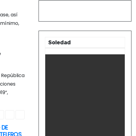
s
ase, así
 mínimo,
Soledad
e
a República
aciones
19”,
 DE
TELEROS