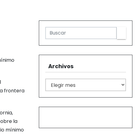
 mínimo
Archivos
l
A
a frontera
r
c
h
ornia,
i
Sobre la
v
rio mínimo
o