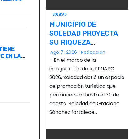
SOLEDAD
MUNICIPIO DE
SOLEDAD PROYECTA
SU RIQUEZA
TIENE
TURÍSTICA EN LA
Ago 7, 2026
Redacción
E EN LA
FERIA NACIONAL
– En el marco de la
POTOSINA
inauguración de la FENAPO
2026, Soledad abrió un espacio
de promoción turística que
permanecerá hasta el 30 de
agosto. Soledad de Graciano
Sánchez fortalece…