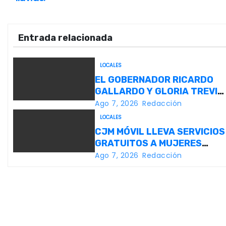
a
v
Entrada relacionada
e
LOCALES
g
EL GOBERNADOR RICARDO
GALLARDO Y GLORIA TREVI
a
LLEVAN ESPERANZA A LA PI
Ago 7, 2026
Redacción
c
LOCALES
CJM MÓVIL LLEVA SERVICIOS
i
GRATUITOS A MUJERES
DURANTE LA FENAPO 2026
ó
Ago 7, 2026
Redacción
n
d
e