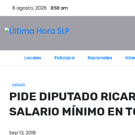
S
8 agosto, 2026
8:58 am
a
l
t
a
r
a
Locales
Policiaca
Nacionales
Inte
l
c
o
LOCALES
n
PIDE DIPUTADO RIC
t
e
SALARIO MÍNIMO EN T
n
i
d
Sep 13, 2018