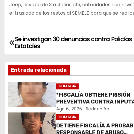
Jeep, llevaba de 3 a 4 días ahí, autoridades que re
el traslado de los restos al SEMELE para que se realic
Se investigan 30 denuncias contra Policías
N
Estatales
a
v
Entrada relacionada
e
NOTA ROJA
g
*FISCALÍA OBTIENE PRISIÓN
PREVENTIVA CONTRA IMPUT
a
POR ROBO CALIFICADO EN
Ago 6, 2026
Redacción
c
RIOVERDE*
NOTA ROJA
DETIENE FISCALÍA A PROBAB
i
RESPONSABLE DE ABUSO