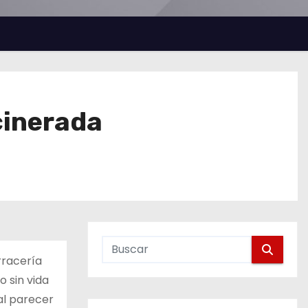
cinerada
rracería
 sin vida
al parecer