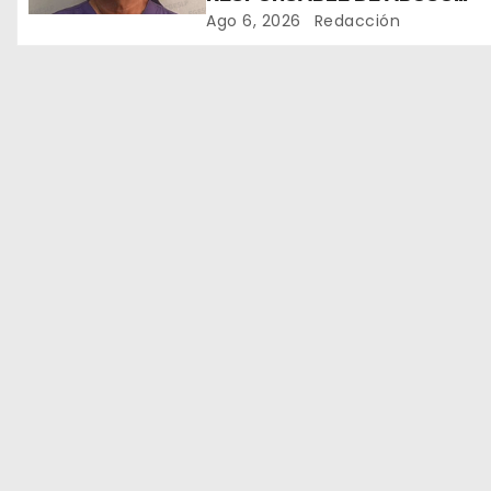
SEXUAL CALIFICADO*
ó
Ago 6, 2026
Redacción
n
d
e
e
n
t
r
a
d