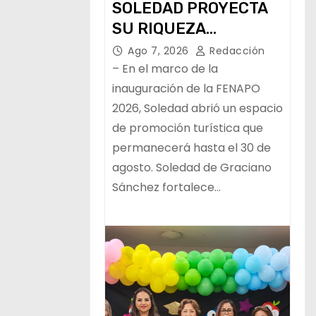
SOLEDAD PROYECTA
SU RIQUEZA
TURÍSTICA EN LA
Ago 7, 2026
Redacción
FERIA NACIONAL
– En el marco de la
POTOSINA
inauguración de la FENAPO
2026, Soledad abrió un espacio
de promoción turística que
permanecerá hasta el 30 de
agosto. Soledad de Graciano
Sánchez fortalece…