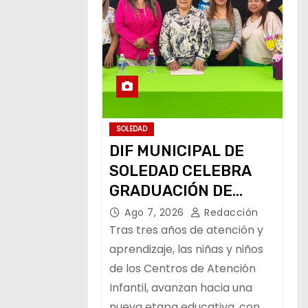
SOLEDAD
DIF MUNICIPAL DE
SOLEDAD CELEBRA
GRADUACIÓN DE
PEQUEÑOS USUARIOS
Ago 7, 2026
Redacción
DE ESTANCIAS
Tras tres años de atención y
“CAPULLITOS 1 Y 2”
aprendizaje, las niñas y niños
de los Centros de Atención
Infantil, avanzan hacia una
nueva etapa educativa, con