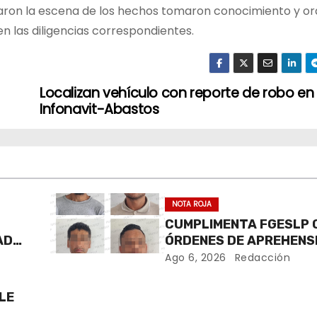
visaron la escena de los hechos tomaron conocimiento y o
en las diligencias correspondientes.
Localizan vehículo con reporte de robo en
Infonavit-Abastos
NOTA ROJA
CUMPLIMENTA FGESLP
ADA
ÓRDENES DE APREHENS
AGRESIÓN A POLICÍAS E
Ago 6, 2026
Redacción
CIRO DE ACOSTA*
LE