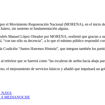
ez por el Movimiento Regeneración Nacional (MORENA), en el inicio de
 Juárez, sin sustento ni fundamentación alguna.
 Andrés Manuel López Obrador por MORENA, reafirmó que gracias a su su
sí, “con tan sólo su decencia”, a lo que el mínimo público respondió co
r la Coalición “Juntos Haremos Historia”, que integran también los partid
referirse que se barrerá como “las escaleras de arriba hacia abajo para 
erno, el mejoramiento de servicios básicos y añadió que impulsará un g
 NAVA
A A MEDIANOCHE