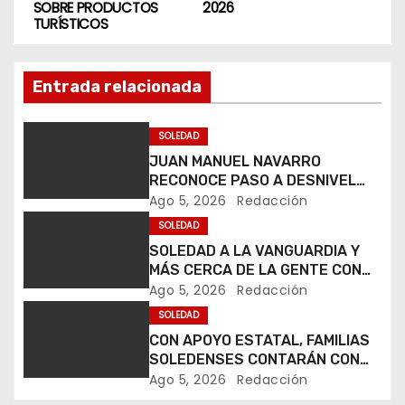
v
SOBRE PRODUCTOS
2026
TURÍSTICOS
e
g
Entrada relacionada
a
SOLEDAD
c
JUAN MANUEL NAVARRO
RECONOCE PASO A DESNIVEL
i
CIRCUITO POTOSÍ QUE MEJORA
Ago 5, 2026
Redacción
LA MOVILIDAD METROPOLITANA
SOLEDAD
ó
SOLEDAD A LA VANGUARDIA Y
MÁS CERCA DE LA GENTE CON
n
NUEVO CENTRO DE
Ago 5, 2026
Redacción
CAPACITACIÓN: NAVARRO MUÑIZ
d
SOLEDAD
CON APOYO ESTATAL, FAMILIAS
e
SOLEDENSES CONTARÁN CON
TRANSPORTE GRATUITO A LA
Ago 5, 2026
Redacción
e
FENAPO