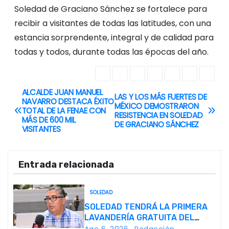
Soledad de Graciano Sánchez se fortalece para
recibir a visitantes de todas las latitudes, con una
estancia sorprendente, integral y de calidad para
todas y todos, durante todas las épocas del año.
ALCALDE JUAN MANUEL
N
LAS Y LOS MÁS FUERTES DE
NAVARRO DESTACA ÉXITO
MÉXICO DEMOSTRARON
TOTAL DE LA FENAE CON
a
RESISTENCIA EN SOLEDAD
MÁS DE 600 MIL
DE GRACIANO SÁNCHEZ
VISITANTES
v
e
Entrada relacionada
g
SOLEDAD
a
SOLEDAD TENDRÁ LA PRIMERA
LAVANDERÍA GRATUITA DEL
c
PROGRAMA ESTATAL
Ago 6, 2026
Redacción