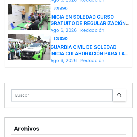
i
SOLEDAD
INICIA EN SOLEDAD CURSO
ó
GRATUITO DE REGULARIZACIÓN
ESCOLAR
Ago 6, 2026
Redacción
n
SOLEDAD
GUARDIA CIVIL DE SOLEDAD
d
INICIA COLABORACIÓN PARA LA
VIGILANCIA Y LA PAZ DURANTE
e
Ago 6, 2026
Redacción
LA FENAPO
e
n
t
r
a
Archivos