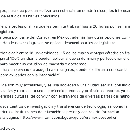
oyos, para que puedan realizar una estancia, en donde incluso, los interes
o de estudios y una vez concluidos.
iencia profesional, ya que les permite trabajar hasta 20 horas por semana
giatura.
na beca por parte del Conacyt en México, además hay otras opciones con 
 donde deseen ingresar, se aplican descuentos a las colegiaturas”.
den elegir entre 18 universidades, 15 de las cuales otorgan cátedra en fr
jan al 100% un idioma pueden aplicar al que si dominan y perfeccionar el o
 para hacer sus estudios de maestría y doctorado.
, hay un servicio de acogida a extranjeros, donde los llevan a conocer la
ara ayudarles con la integración”.
 vida son muy accesibles, y es una sociedad y una ciudad segura, con índi
ducativa y representa una experiencia personal y profesional enorme, ya q
ferentes culturas, de convivir con extranjeros de diversas partes del mund
iosos centros de investigación y transferencia de tecnología, así como la
odernas instituciones de educación superior y centros de formación
 la página: http://www.international.gouv.qc.ca/en/mexico/etudier.