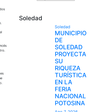
ados
Soledad
,
Soledad
MUNICIPIO
el
DE
SOLEDAD
ancés
tro.
PROYECTA
SU
RIQUEZA
ces
TURÍSTICA
ue
EN LA
o.
FERIA
NACIONAL
POTOSINA
Ago 7, 2026