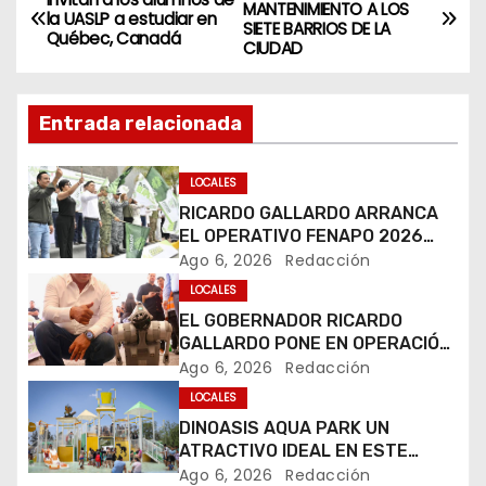
N
MANTENIMIENTO A LOS
la UASLP a estudiar en
SIETE BARRIOS DE LA
a
Québec, Canadá
CIUDAD
v
Entrada relacionada
e
g
LOCALES
RICARDO GALLARDO ARRANCA
a
EL OPERATIVO FENAPO 2026
PARA GARANTIZAR LA
Ago 6, 2026
Redacción
c
SEGURIDAD DE MÁS DE 9
LOCALES
MILLONES DE VISITANTES
i
EL GOBERNADOR RICARDO
GALLARDO PONE EN OPERACIÓN
ó
LOS PRIMEROS CUATRO PERROS
Ago 6, 2026
Redacción
ROBOT
LOCALES
n
DINOASIS AQUA PARK UN
d
ATRACTIVO IDEAL EN ESTE
VERANO
Ago 6, 2026
Redacción