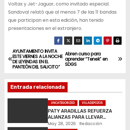
Voltax y Jet-Jaguar, como invitado especial.
Sandoval relató que al menos 7 de las 11 bandas
que participan en esta edición, han tenido
presentaciones en el extranjero.
AYUNTAMIENTO INVITA
N
Abren curso para
ESTE VIERNES A LA NOCHE
aprender “Tenek” en
DE LEYENDAS EN EL
a
SDGS
PANTEÓN DEL SAUCITO”
v
Entrada relacionada
e
g
UNCATEGORIZED
VILLADEPOZOS
PATY ARADILLAS REFUERZA
a
ALIANZAS PARA LLEVAR
CULTURA A TODO VILLA DE
May 28, 2026
Redacción
c
POZOS