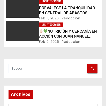
UNCATEGORIZED
i
PREVALECE LA TRANQUILIDAD
EN CENTRAL DE ABASTOS
ó
Feb 11, 2026
Redacción
UNCATEGORIZED
n
NUTRICIÓN Y CERCANÍA EN
d
ACCIÓN CON JUAN MANUEL
NAVARRO
Feb 9, 2026
Redacción
e
e
n
t
r
Archivos
a