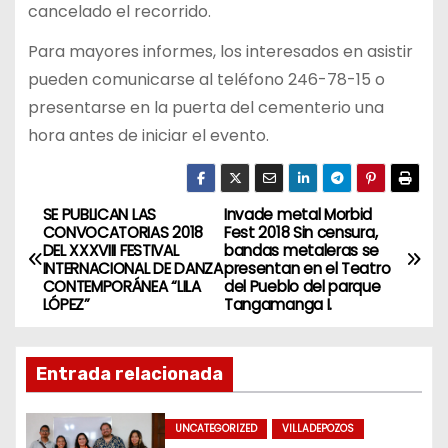
cancelado el recorrido.
Para mayores informes, los interesados en asistir
pueden comunicarse al teléfono 246-78-15 o
presentarse en la puerta del cementerio una
hora antes de iniciar el evento.
SE PUBLICAN LAS
Invade metal Morbid
N
CONVOCATORIAS 2018
Fest 2018 Sin censura,
DEL XXXVIII FESTIVAL
bandas metaleras se
a
INTERNACIONAL DE DANZA
presentan en el Teatro
CONTEMPORÁNEA “LILA
del Pueblo del parque
v
LÓPEZ”
Tangamanga I.
e
Entrada relacionada
g
a
UNCATEGORIZED
VILLADEPOZOS