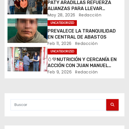
PATY ARADILLAS REFUERZA
c
ALIANZAS PARA LLEVAR
CULTURA A TODO VILLA DE
May 28, 2026
Redacción
i
POZOS
UNCATEGORIZED
ó
PREVALECE LA TRANQUILIDAD
EN CENTRAL DE ABASTOS
n
Feb 11, 2026
Redacción
UNCATEGORIZED
d
🥚💚NUTRICIÓN Y CERCANÍA EN
ACCIÓN CON JUAN MANUEL
e
NAVARRO
Feb 9, 2026
Redacción
e
n
t
r