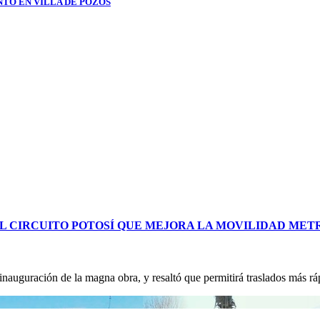
NTO EN VILLA DE POZOS
L CIRCUITO POTOSÍ QUE MEJORA LA MOVILIDAD ME
uguración de la magna obra, y resaltó que permitirá traslados más ráp