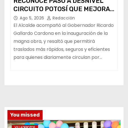
RECONOCE PASO A DESNIVEL
CIRCUITO POTOSÍ QUE MEJORA
LA MOVILIDAD METROPOLITANA
Ago 5, 2026
Redacción
El Alcalde acompañó al Gobernador Ricardo
Gallardo Cardona en la inauguración de la
magna obra, y resaltó que permitirá
traslados más rápidos, seguros y eficientes
para quienes diariamente circulan por…
You missed
VILLADEPOZOS