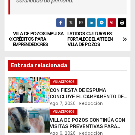
certificado de primaria.
VILLA DE POZOS IMPULSA
LATIDOS CULTURALES:
N
CRÉDITOS PARA
FORTALECE EL ARTE EN
EMPRENDEDORES
VILLA DE POZOS
a
v
Entrada relacionada
e
VILLADEPOZOS
g
CON FIESTA DE ESPUMA
CONCLUYE EL CAMPAMENTO DE
a
VERANO DEL DIF MUNICIPAL
Ago 7, 2026
Redacción
c
VILLADEPOZOS
VILLA DE POZOS CONTINÚA CON
i
VISITAS PREVENTIVAS PARA
EVITAR LA PRESENCIA DEL
Ago 6, 2026
Redacción