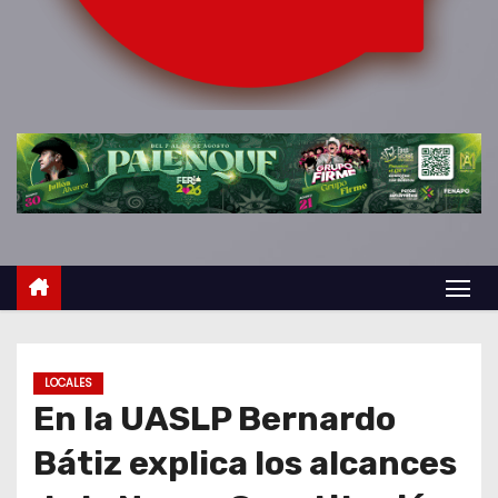
o
LOCALES
En la UASLP Bernardo
Bátiz explica los alcances