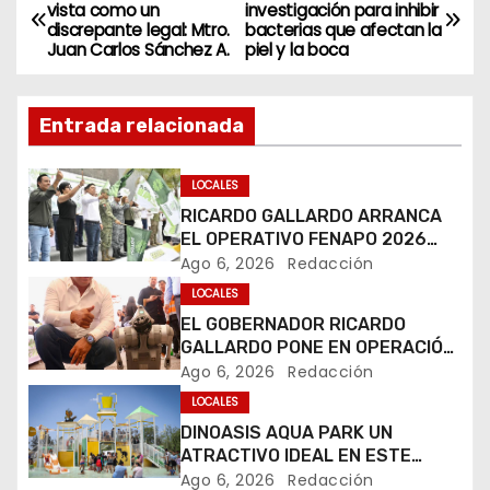
N
vista como un
investigación para inhibir
discrepante legal: Mtro.
bacterias que afectan la
a
Juan Carlos Sánchez A.
piel y la boca
v
Entrada relacionada
e
g
LOCALES
RICARDO GALLARDO ARRANCA
a
EL OPERATIVO FENAPO 2026
PARA GARANTIZAR LA
Ago 6, 2026
Redacción
c
SEGURIDAD DE MÁS DE 9
LOCALES
MILLONES DE VISITANTES
i
EL GOBERNADOR RICARDO
GALLARDO PONE EN OPERACIÓN
ó
LOS PRIMEROS CUATRO PERROS
Ago 6, 2026
Redacción
ROBOT
LOCALES
n
DINOASIS AQUA PARK UN
d
ATRACTIVO IDEAL EN ESTE
VERANO
Ago 6, 2026
Redacción