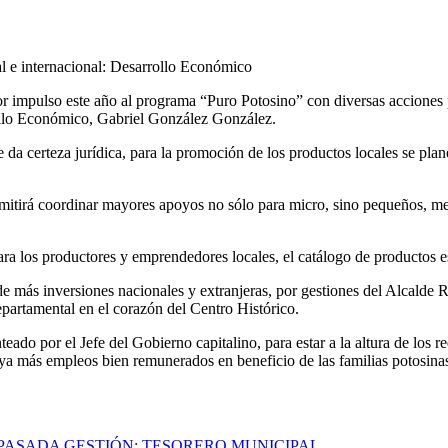
al e internacional: Desarrollo Económico
 impulso este año al programa “Puro Potosino” con diversas acciones pa
rollo Económico, Gabriel González González.
da certeza jurídica, para la promoción de los productos locales se planea
rmitirá coordinar mayores apoyos no sólo para micro, sino pequeños, m
para los productores y emprendedores locales, el catálogo de productos
ón de más inversiones nacionales y extranjeras, por gestiones del Alcald
epartamental en el corazón del Centro Histórico.
teado por el Jefe del Gobierno capitalino, para estar a la altura de lo
aya más empleos bien remunerados en beneficio de las familias potosina
PASADA GESTIÓN: TESORERO MUNICIPAL