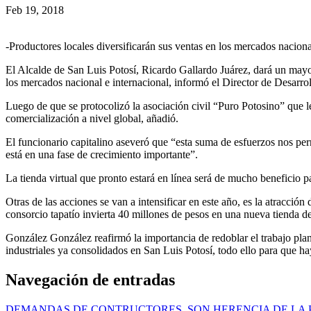
Feb 19, 2018
-Productores locales diversificarán sus ventas en los mercados nacion
El Alcalde de San Luis Potosí, Ricardo Gallardo Juárez, dará un mayor
los mercados nacional e internacional, informó el Director de Desar
Luego de que se protocolizó la asociación civil “Puro Potosino” que le 
comercialización a nivel global, añadió.
El funcionario capitalino aseveró que “esta suma de esfuerzos nos pe
está en una fase de crecimiento importante”.
La tienda virtual que pronto estará en línea será de mucho beneficio 
Otras de las acciones se van a intensificar en este año, es la atracci
consorcio tapatío invierta 40 millones de pesos en una nueva tienda d
González González reafirmó la importancia de redoblar el trabajo plan
industriales ya consolidados en San Luis Potosí, todo ello para que h
Navegación de entradas
DEMANDAS DE CONTRUCTORES, SON HERENCIA DE LA 