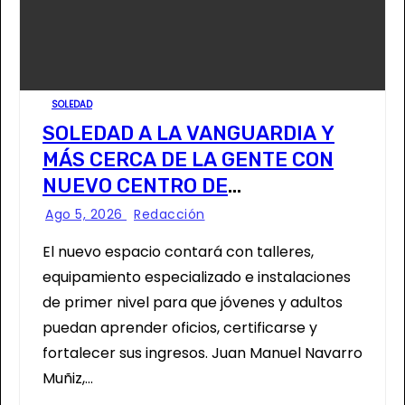
SOLEDAD
SOLEDAD A LA VANGUARDIA Y
MÁS CERCA DE LA GENTE CON
NUEVO CENTRO DE
CAPACITACIÓN: NAVARRO MUÑIZ
Ago 5, 2026
Redacción
El nuevo espacio contará con talleres,
equipamiento especializado e instalaciones
de primer nivel para que jóvenes y adultos
puedan aprender oficios, certificarse y
fortalecer sus ingresos. Juan Manuel Navarro
Muñiz,…