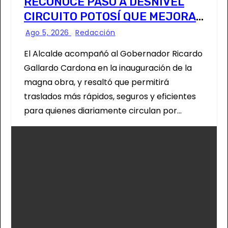
RECONOCE PASO A DESNIVEL
CIRCUITO POTOSÍ QUE MEJORA
LA MOVILIDAD METROPOLITANA
Ago 5, 2026
Redacción
El Alcalde acompañó al Gobernador Ricardo
Gallardo Cardona en la inauguración de la
magna obra, y resaltó que permitirá
traslados más rápidos, seguros y eficientes
para quienes diariamente circulan por…