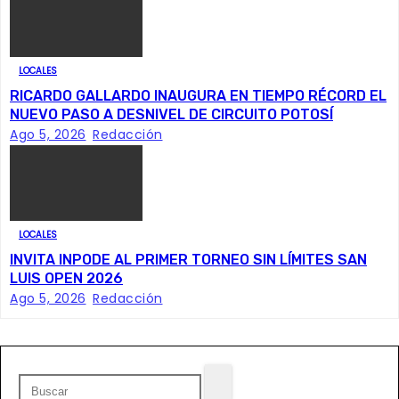
ó
n
LOCALES
d
RICARDO GALLARDO INAUGURA EN TIEMPO RÉCORD EL
e
NUEVO PASO A DESNIVEL DE CIRCUITO POTOSÍ
Ago 5, 2026
Redacción
e
n
t
LOCALES
INVITA INPODE AL PRIMER TORNEO SIN LÍMITES SAN
r
LUIS OPEN 2026
Ago 5, 2026
Redacción
a
d
a