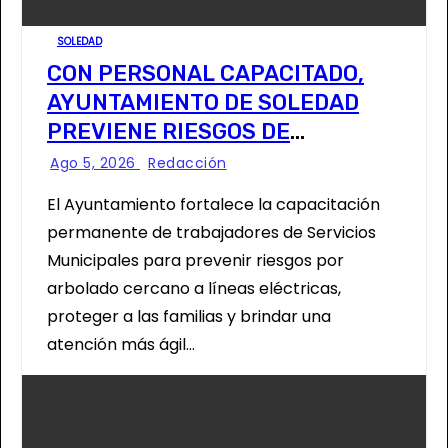
SOLEDAD
CON PERSONAL CAPACITADO,
AYUNTAMIENTO DE SOLEDAD
PREVIENE RIESGOS DE
CABLEADO ELÉCTRICO
Ago 5, 2026
Redacción
El Ayuntamiento fortalece la capacitación
permanente de trabajadores de Servicios
Municipales para prevenir riesgos por
arbolado cercano a líneas eléctricas,
proteger a las familias y brindar una
atención más ágil…