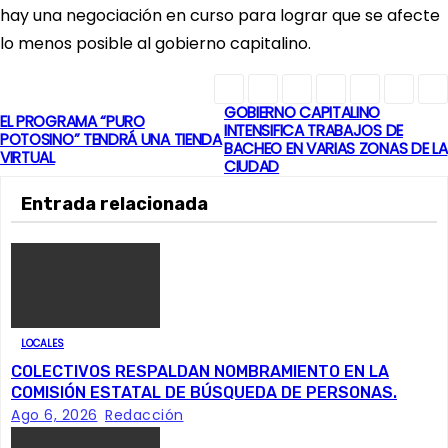
hay una negociación en curso para lograr que se afecte
lo menos posible al gobierno capitalino.
GOBIERNO CAPITALINO
N
EL PROGRAMA “PURO
INTENSIFICA TRABAJOS DE
POTOSINO” TENDRÁ UNA TIENDA
BACHEO EN VARIAS ZONAS DE LA
a
VIRTUAL
CIUDAD
v
Entrada relacionada
e
g
a
LOCALES
c
COLECTIVOS RESPALDAN NOMBRAMIENTO EN LA
COMISIÓN ESTATAL DE BÚSQUEDA DE PERSONAS.
i
Ago 6, 2026
Redacción