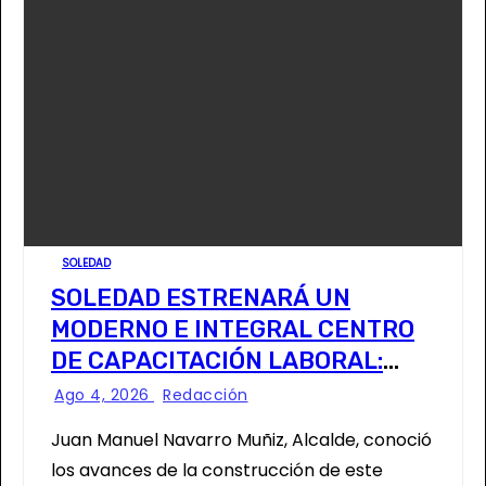
SOLEDAD
SOLEDAD ESTRENARÁ UN
MODERNO E INTEGRAL CENTRO
DE CAPACITACIÓN LABORAL:
ALCALDE
Ago 4, 2026
Redacción
Juan Manuel Navarro Muñiz, Alcalde, conoció
los avances de la construcción de este