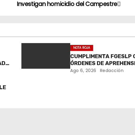
Investigan homicidio del Campestre
NOTA ROJA
CUMPLIMENTA FGESLP
ADA
ÓRDENES DE APREHENS
AGRESIÓN A POLICÍAS E
Ago 6, 2026
Redacción
CIRO DE ACOSTA*
LE