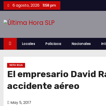
S
6 agosto, 2026
11:58 pm
a
l
t
a
r
a
Locales
Policiaca
Nacionales
In
l
c
o
NOTA ROJA
n
El empresario David R
t
e
accidente aéreo
n
i
d
May 5, 2017