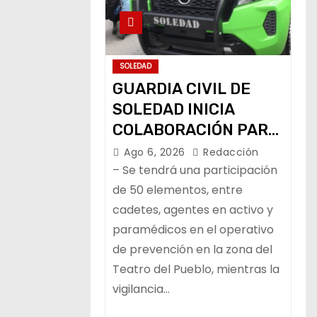
SOLEDAD
GUARDIA CIVIL DE
SOLEDAD INICIA
COLABORACIÓN PARA
LA VIGILANCIA Y LA
Ago 6, 2026
Redacción
PAZ DURANTE LA
– Se tendrá una participación
FENAPO
de 50 elementos, entre
cadetes, agentes en activo y
paramédicos en el operativo
de prevención en la zona del
Teatro del Pueblo, mientras la
vigilancia…