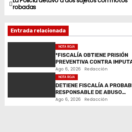
La Policía detuvo a dos sujetos con motos
N
robadas
a
v
Entrada relacionada
e
NOTA ROJA
g
*FISCALÍA OBTIENE PRISIÓN
PREVENTIVA CONTRA IMPUT
a
POR ROBO CALIFICADO EN
Ago 6, 2026
Redacción
c
RIOVERDE*
NOTA ROJA
DETIENE FISCALÍA A PROBAB
i
RESPONSABLE DE ABUSO
SEXUAL CALIFICADO*
ó
Ago 6, 2026
Redacción
n
d