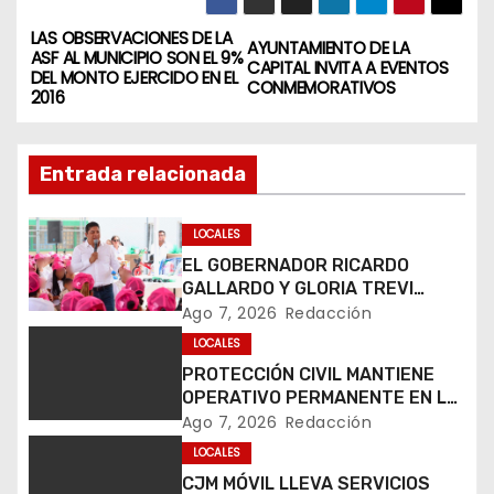
LAS OBSERVACIONES DE LA
N
AYUNTAMIENTO DE LA
ASF AL MUNICIPIO SON EL 9%
CAPITAL INVITA A EVENTOS
DEL MONTO EJERCIDO EN EL
a
CONMEMORATIVOS
2016
v
Entrada relacionada
e
g
LOCALES
EL GOBERNADOR RICARDO
a
GALLARDO Y GLORIA TREVI
LLEVAN ESPERANZA A LA PILA
Ago 7, 2026
Redacción
c
LOCALES
i
PROTECCIÓN CIVIL MANTIENE
OPERATIVO PERMANENTE EN LA
ó
FENAPO 2026
Ago 7, 2026
Redacción
LOCALES
n
CJM MÓVIL LLEVA SERVICIOS