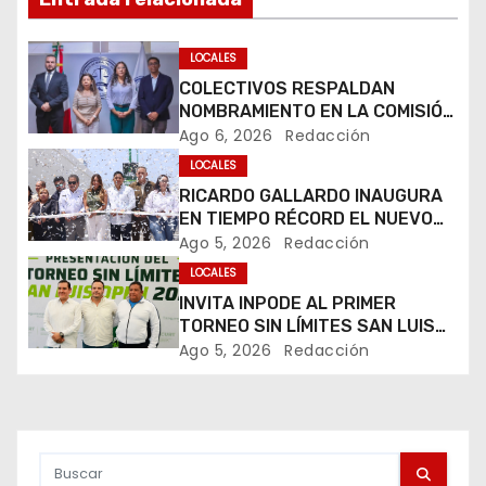
e
LOCALES
g
COLECTIVOS RESPALDAN
NOMBRAMIENTO EN LA COMISIÓN
a
ESTATAL DE BÚSQUEDA DE
Ago 6, 2026
Redacción
PERSONAS.
c
LOCALES
RICARDO GALLARDO INAUGURA
i
EN TIEMPO RÉCORD EL NUEVO
PASO A DESNIVEL DE CIRCUITO
Ago 5, 2026
Redacción
ó
POTOSÍ
LOCALES
n
INVITA INPODE AL PRIMER
TORNEO SIN LÍMITES SAN LUIS
d
OPEN 2026
Ago 5, 2026
Redacción
e
e