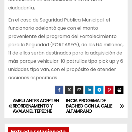
ciudadanía,
En el caso de Seguridad Pública Municipal, el
funcionario adelantó que con el monto
proveniente del programa del Fortalecimiento
para la Seguridad (FORTASEG), de los 64 millones,
11 de ellos serán destinados para la adquisición de
más parque vehicular; 10 patrullas tipo pick up y 6
unidades tipo van, con el propósito de atender
acciones específicas.
AMBULANTES ACEPTAN
INICIA PROGRMA DE
N
REORDENAMIENTO Y
BACHEO CON LA CALLE
AVALAN EL TEPECHÉ
ALTAMIRANO
a
v
Entrada relacionada