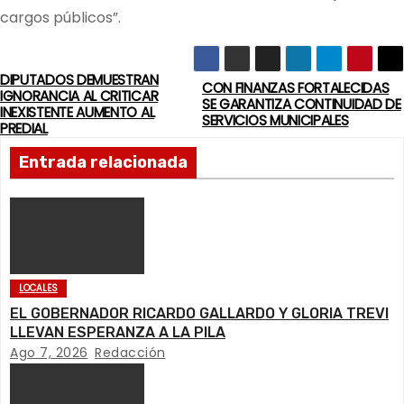
cargos públicos”.
DIPUTADOS DEMUESTRAN
N
CON FINANZAS FORTALECIDAS
IGNORANCIA AL CRITICAR
SE GARANTIZA CONTINUIDAD DE
INEXISTENTE AUMENTO AL
a
SERVICIOS MUNICIPALES
PREDIAL
v
Entrada relacionada
e
g
a
LOCALES
c
EL GOBERNADOR RICARDO GALLARDO Y GLORIA TREVI
LLEVAN ESPERANZA A LA PILA
i
Ago 7, 2026
Redacción
ó