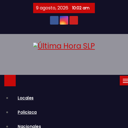
S
9 agosto, 2026
10:02 am
a
l
t
a
r
a
l
c
o
n
t
Locales
e
n
Policiaca
i
d
Nacionales