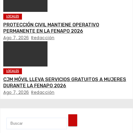
n
LOCALES
d
PROTECCIÓN CIVIL MANTIENE OPERATIVO
e
PERMANENTE EN LA FENAPO 2026
Ago 7, 2026
Redacción
e
n
t
LOCALES
CJM MÓVIL LLEVA SERVICIOS GRATUITOS A MUJERES
r
DURANTE LA FENAPO 2026
Ago 7, 2026
Redacción
a
d
a