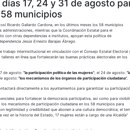
 días 17, 24 y 31 de agosto pa
 58 municipios
tosí Ricardo Gallardo Cardona, en los últimos meses los 58 municipios
administraciones, mientras que la Coordinación Estatal para el
to con otras dependencias e institutos, apoyan esta política de
a dependencia Jesús Ernesto Barajas Ábrego.
 trabajo interinstitucional en vinculación con el Consejo Estatal Electoral 
talleres en línea que fortalecerán las buenas prácticas electorales en los
 17 de agosto:
“la participación política de las mujeres”
; el 24 de agosto:
“l
de agosto
: “los mecanismos de los órganos de participación ciudadana”.
ontactará directamente a los ayuntamientos para garantizar su participaci
ciales para fortalecer la democracia participativa, así como para visibili
r los mecanismos de participación ciudadana en los 58 municipios para
n legitimidad y credibilidad que abonen a una cultura democrática; el te
 vez en la historia del Estado, 17 mujeres están a cargo de una Alcaldía”