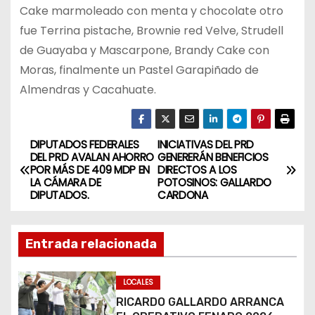
Cake marmoleado con menta y chocolate otro
fue Terrina pistache, Brownie red Velve, Strudell
de Guayaba y Mascarpone, Brandy Cake con
Moras, finalmente un Pastel Garapiñado de
Almendras y Cacahuate.
DIPUTADOS FEDERALES
INICIATIVAS DEL PRD
N
DEL PRD AVALAN AHORRO
GENERERÁN BENEFICIOS
POR MÁS DE 409 MDP EN
DIRECTOS A LOS
a
LA CÁMARA DE
POTOSINOS: GALLARDO
DIPUTADOS.
CARDONA
v
e
Entrada relacionada
g
LOCALES
a
RICARDO GALLARDO ARRANCA