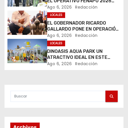
EL OPERATIVO FENAPO 2026
c
PARA GARANTIZAR LA
Ago 6, 2026
Redacción
SEGURIDAD DE MÁS DE 9
i
LOCALES
MILLONES DE VISITANTES
EL GOBERNADOR RICARDO
ó
GALLARDO PONE EN OPERACIÓN
LOS PRIMEROS CUATRO PERROS
Ago 6, 2026
Redacción
n
ROBOT
LOCALES
DINOASIS AQUA PARK UN
d
ATRACTIVO IDEAL EN ESTE
VERANO
e
Ago 6, 2026
Redacción
e
n
t
r
a
Archivos