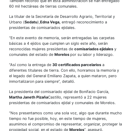
También recordó que en esta administración se han entregado
60 mil hectáreas de tierras comunales.
La titular de la Secretaría de Desarrollo Agrario, Territorial y
Urbano (
Sedatu
),
Edna Vega,
entregó reconocimiento a
presidentas de comisariados ejidales.
“En este evento de memoria, serán entregadas las carpetas
básicas a 4 ejidos que cumplen un siglo este año, serán
reconocidas mujeres presidentas de
comisariados ejidales
y
comunales del estado de
Morelos
por su labor y liderazgo.
“Así como la entrega de
30 certificados parcelarios
a
diferentes titulares de tierra. Con ello, honramos la memoria y
el legado del General Emiliano Zapata, a quien mataron, pero
inmortalizaron para siempre”, detalló.
La presidenta del comisariado ejidal de Bonifacio García,
Martha Janeth Pizaña
Castillo, representó a 22 mujeres
presidentas de comisariados ejidal y comunales de Morelos.
“Nos presentamos como una sola voz, algo que durante mucho
tiempo no fue posible, hoy, en este tiempo de mujeres,
asumimos el compromiso de representar, organizar, proteger la
propiedad social, en el estado de
Morelos
“, aseguró.