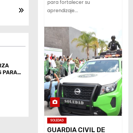
para fortalecer su
aprendizaje.…
RZA
S PARA
IESGO DE
SOLEDAD
GUARDIA CIVIL DE