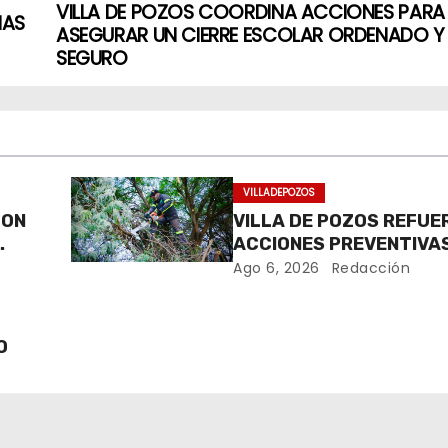
VILLA DE POZOS COORDINA ACCIONES PARA
IAS
ASEGURAR UN CIERRE ESCOLAR ORDENADO Y
SEGURO
VILLADEPOZOS
CON
VILLA DE POZOS REFUE
ACCIONES PREVENTIVA
ATENDER ÁRBOLES EN R
Ago 6, 2026
Redacción
CAÍDA
O