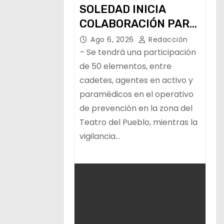
SOLEDAD INICIA
COLABORACIÓN PARA
LA VIGILANCIA Y LA
Ago 6, 2026
Redacción
PAZ DURANTE LA
– Se tendrá una participación
FENAPO
de 50 elementos, entre
cadetes, agentes en activo y
paramédicos en el operativo
de prevención en la zona del
Teatro del Pueblo, mientras la
vigilancia…