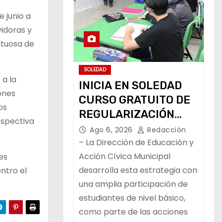
e junio a
vidoras y
etuosa de
SOLEDAD
 a la
INICIA EN SOLEDAD
ones
CURSO GRATUITO DE
os
REGULARIZACIÓN
rspectiva
ESCOLAR
Ago 6, 2026
Redacción
– La Dirección de Educación y
Acción Cívica Municipal
es
desarrolla esta estrategia con
ntro el
una amplia participación de
estudiantes de nivel básico,
como parte de las acciones