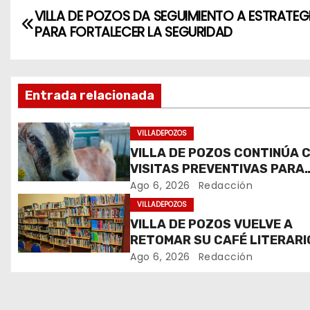
N
VILLA DE POZOS DA SEGUIMIENTO A ESTRATEG
PARA FORTALECER LA SEGURIDAD
a
v
Entrada relacionada
e
g
VILLADEPOZOS
VILLA DE POZOS CONTINÚA 
a
VISITAS PREVENTIVAS PARA
c
EVITAR LA PRESENCIA DEL
Ago 6, 2026
Redacción
GUSANO BARRENADOR
VILLADEPOZOS
i
VILLA DE POZOS VUELVE A
RETOMAR SU CAFÉ LITERARI
ó
Ago 6, 2026
Redacción
n
d