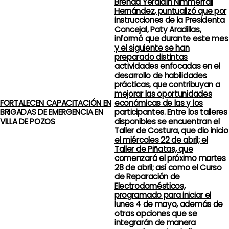
Brenda Yeraldín Nimmerfall
n
Hernández, puntualizó que por
instrucciones de la Presidenta
d
Concejal, Paty Aradillas,
informó que durante este mes
e
y el siguiente se han
preparado distintas
actividades enfocadas en el
e
desarrollo de habilidades
prácticas, que contribuyan a
n
mejorar las oportunidades
FORTALECEN CAPACITACIÓN EN
económicas de las y los
t
BRIGADAS DE EMERGENCIA EN
participantes. Entre los talleres
VILLA DE POZOS
disponibles se encuentran el
Taller de Costura, que dio inicio
r
el miércoles 22 de abril; el
Taller de Piñatas, que
a
comenzará el próximo martes
28 de abril; así como el Curso
d
de Reparación de
Electrodomésticos,
programado para iniciar el
a
lunes 4 de mayo, además de
otras opciones que se
s
integrarán de manera