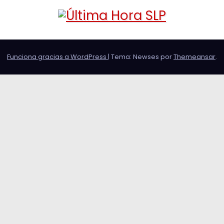
Funciona gracias a WordPress
|
Tema: Newses por
Themeansar
.