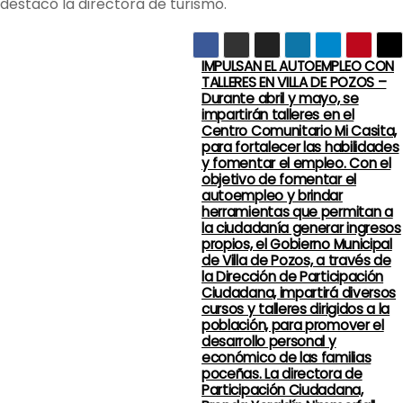
destacó la directora de turismo.
IMPULSAN EL AUTOEMPLEO CON
N
TALLERES EN VILLA DE POZOS –
Durante abril y mayo, se
a
impartirán talleres en el
Centro Comunitario Mi Casita,
v
para fortalecer las habilidades
y fomentar el empleo. Con el
objetivo de fomentar el
e
autoempleo y brindar
herramientas que permitan a
g
la ciudadanía generar ingresos
propios, el Gobierno Municipal
a
de Villa de Pozos, a través de
la Dirección de Participación
Ciudadana, impartirá diversos
c
cursos y talleres dirigidos a la
población, para promover el
i
desarrollo personal y
económico de las familias
ó
poceñas. La directora de
Participación Ciudadana,