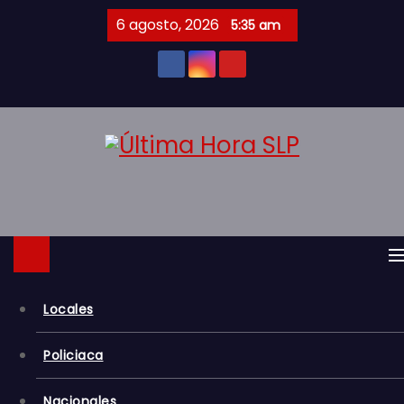
S
6 agosto, 2026
5:35 am
a
l
t
a
r
a
l
c
o
n
t
Locales
e
n
Policiaca
i
d
Nacionales