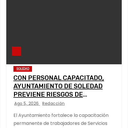
SOLEDAD
CON PERSONAL CAPACITADO,
AYUNTAMIENTO DE SOLEDAD
PREVIENE RIESGOS DE
CABLEADO ELÉCTRICO
Ago 5, 2026
Redacción
El Ayuntamiento fortalece la capacitación
permanente de trabajadores de Servicios