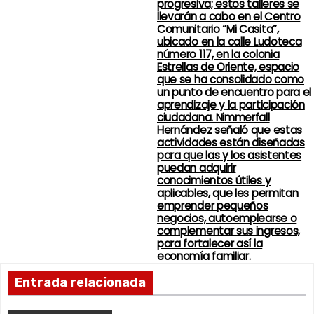
progresiva; estos talleres se
llevarán a cabo en el Centro
Comunitario “Mi Casita”,
ubicado en la calle Ludoteca
número 117, en la colonia
Estrellas de Oriente, espacio
que se ha consolidado como
un punto de encuentro para el
aprendizaje y la participación
ciudadana. Nimmerfall
Hernández señaló que estas
actividades están diseñadas
para que las y los asistentes
puedan adquirir
conocimientos útiles y
aplicables, que les permitan
emprender pequeños
negocios, autoemplearse o
complementar sus ingresos,
para fortalecer así la
economía familiar.
Entrada relacionada