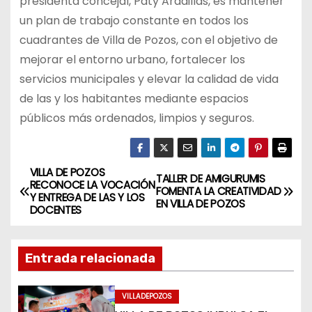
presidenta concejal, Paty Aradillas, es mantener
un plan de trabajo constante en todos los
cuadrantes de Villa de Pozos, con el objetivo de
mejorar el entorno urbano, fortalecer los
servicios municipales y elevar la calidad de vida
de las y los habitantes mediante espacios
públicos más ordenados, limpios y seguros.
VILLA DE POZOS
N
TALLER DE AMIGURUMIS
RECONOCE LA VOCACIÓN
FOMENTA LA CREATIVIDAD
Y ENTREGA DE LAS Y LOS
a
EN VILLA DE POZOS
DOCENTES
v
Entrada relacionada
e
g
VILLADEPOZOS