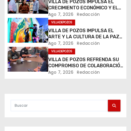
VILLA DE POZOS IMPULSA EL
a
CRECIMIENTO ECONÓMICO Y EL
EMPLEO
Ago 7, 2026
Redacción
c
VILLADEPOZOS
i
VILLA DE POZOS IMPULSA EL
ARTE Y LA CULTURA DE LA PAZ
ó
CON SERIE DE MURALES
Ago 7, 2026
Redacción
TEMÁTICOS
VILLADEPOZOS
n
VILLA DE POZOS REFRENDA SU
d
COMPROMISO DE COLABORACIÓN
EN MATERIA DE SEGURIDAD
Ago 7, 2026
Redacción
e
e
n
t
r