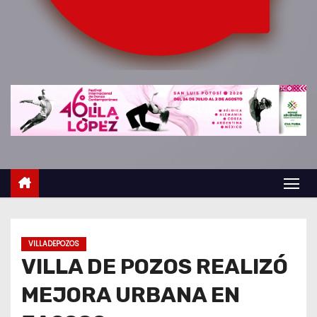
o
VILLADEPOZOS
VILLA DE POZOS REALIZÓ
MEJORA URBANA EN