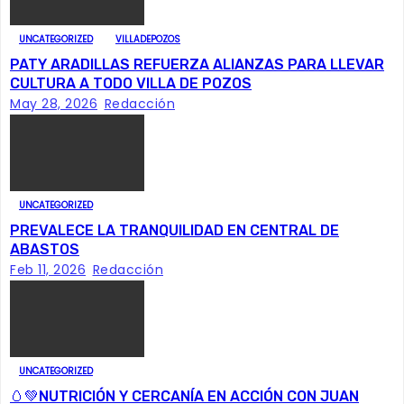
a
UNCATEGORIZED
VILLADEPOZOS
c
PATY ARADILLAS REFUERZA ALIANZAS PARA LLEVAR
CULTURA A TODO VILLA DE POZOS
i
May 28, 2026
Redacción
ó
n
UNCATEGORIZED
d
PREVALECE LA TRANQUILIDAD EN CENTRAL DE
e
ABASTOS
Feb 11, 2026
Redacción
e
n
t
UNCATEGORIZED
🥚💚NUTRICIÓN Y CERCANÍA EN ACCIÓN CON JUAN