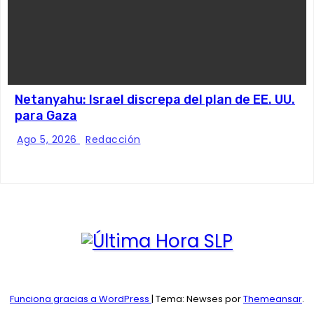
Netanyahu: Israel discrepa del plan de EE. UU.
para Gaza
Ago 5, 2026
Redacción
Funciona gracias a WordPress
|
Tema: Newses por
Themeansar
.