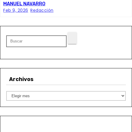
r
MANUEL NAVARRO
Feb 9, 2026
Redacción
a
d
a
s
Archivos
A
r
c
h
i