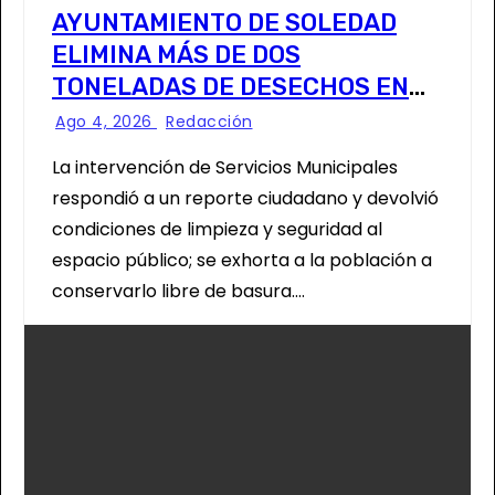
AYUNTAMIENTO DE SOLEDAD
ELIMINA MÁS DE DOS
TONELADAS DE DESECHOS EN
ÁREA VERDE DE COL. HOGARES
Ago 4, 2026
Redacción
OBREROS
La intervención de Servicios Municipales
respondió a un reporte ciudadano y devolvió
condiciones de limpieza y seguridad al
espacio público; se exhorta a la población a
conservarlo libre de basura.…