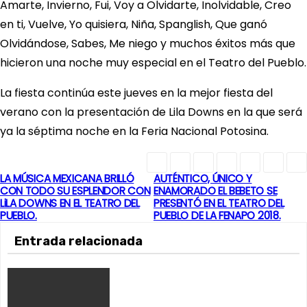
Amarte, Invierno, Fui, Voy a Olvidarte, Inolvidable, Creo
en ti, Vuelve, Yo quisiera, Niña, Spanglish, Que ganó
Olvidándose, Sabes, Me niego y muchos éxitos más que
hicieron una noche muy especial en el Teatro del Pueblo.
La fiesta continúa este jueves en la mejor fiesta del
verano con la presentación de Lila Downs en la que será
ya la séptima noche en la Feria Nacional Potosina.
LA MÚSICA MEXICANA BRILLÓ
AUTÉNTICO, ÚNICO Y
N
CON TODO SU ESPLENDOR CON
ENAMORADO EL BEBETO SE
LiLA DOWNS EN EL TEATRO DEL
PRESENTÓ EN EL TEATRO DEL
a
PUEBLO.
PUEBLO DE LA FENAPO 2018.
v
Entrada relacionada
e
g