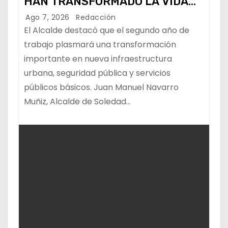
HAN TRANSFORMADO LA VIDA
DE LOS SOLEDENSES: JUAN
Ago 7, 2026
Redacción
MANUEL NAVARRO
El Alcalde destacó que el segundo año de
trabajo plasmará una transformación
importante en nueva infraestructura
urbana, seguridad pública y servicios
públicos básicos. Juan Manuel Navarro
Muñiz, Alcalde de Soledad…