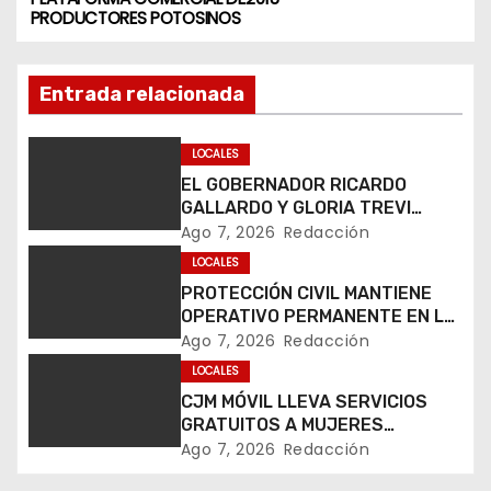
PRODUCTORES POTOSINOS
v
e
Entrada relacionada
g
LOCALES
a
EL GOBERNADOR RICARDO
GALLARDO Y GLORIA TREVI
c
LLEVAN ESPERANZA A LA PILA
Ago 7, 2026
Redacción
i
LOCALES
PROTECCIÓN CIVIL MANTIENE
ó
OPERATIVO PERMANENTE EN LA
FENAPO 2026
Ago 7, 2026
Redacción
n
LOCALES
CJM MÓVIL LLEVA SERVICIOS
d
GRATUITOS A MUJERES
DURANTE LA FENAPO 2026
e
Ago 7, 2026
Redacción