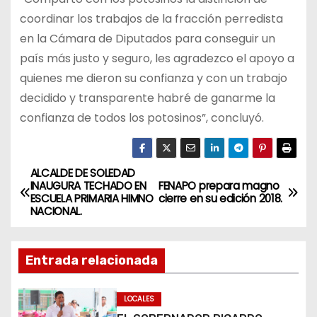
coordinar los trabajos de la fracción perredista
en la Cámara de Diputados para conseguir un
país más justo y seguro, les agradezco el apoyo a
quienes me dieron su confianza y con un trabajo
decidido y transparente habré de ganarme la
confianza de todos los potosinos”, concluyó.
ALCALDE DE SOLEDAD
N
INAUGURA TECHADO EN
FENAPO prepara magno
ESCUELA PRIMARIA HIMNO
cierre en su edición 2018.
a
NACIONAL.
v
Entrada relacionada
e
g
LOCALES