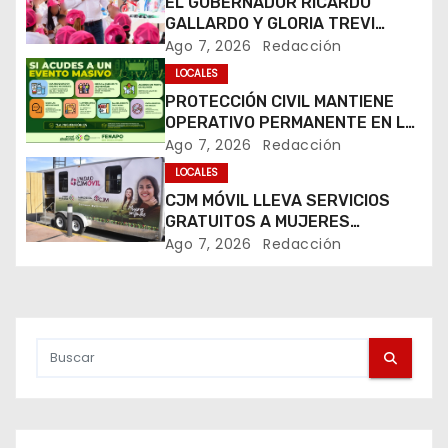
EL GOBERNADOR RICARDO
a
GALLARDO Y GLORIA TREVI
LLEVAN ESPERANZA A LA PILA
Ago 7, 2026
Redacción
c
LOCALES
i
PROTECCIÓN CIVIL MANTIENE
OPERATIVO PERMANENTE EN LA
ó
FENAPO 2026
Ago 7, 2026
Redacción
LOCALES
n
CJM MÓVIL LLEVA SERVICIOS
d
GRATUITOS A MUJERES
DURANTE LA FENAPO 2026
Ago 7, 2026
Redacción
e
e
n
t
r