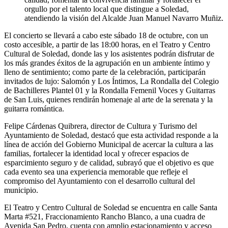
orgullo por el talento local que distingue a Soledad,
atendiendo la visión del Alcalde Juan Manuel Navarro Muñiz.
El concierto se llevará a cabo este sábado 18 de octubre, con un
costo accesible, a partir de las 18:00 horas, en el Teatro y Centro
Cultural de Soledad, donde las y los asistentes podrán disfrutar de
los más grandes éxitos de la agrupación en un ambiente íntimo y
lleno de sentimiento; como parte de la celebración, participarán
invitados de lujo: Salomón y Los Íntimos, La Rondalla del Colegio
de Bachilleres Plantel 01 y la Rondalla Femenil Voces y Guitarras
de San Luis, quienes rendirán homenaje al arte de la serenata y la
guitarra romántica.
Felipe Cárdenas Quibrera, director de Cultura y Turismo del
Ayuntamiento de Soledad, destacó que esta actividad responde a la
línea de acción del Gobierno Municipal de acercar la cultura a las
familias, fortalecer la identidad local y ofrecer espacios de
esparcimiento seguro y de calidad, subrayó que el objetivo es que
cada evento sea una experiencia memorable que refleje el
compromiso del Ayuntamiento con el desarrollo cultural del
municipio.
El Teatro y Centro Cultural de Soledad se encuentra en calle Santa
Marta #521, Fraccionamiento Rancho Blanco, a una cuadra de
Avenida San Pedro, cuenta con amplio estacionamiento y acceso