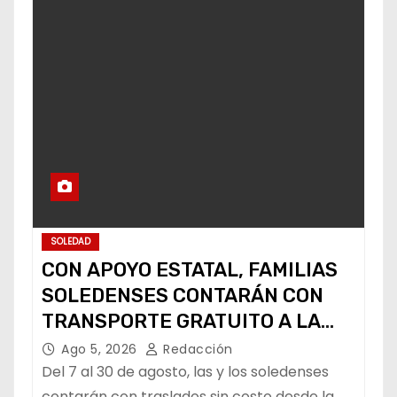
SOLEDAD
CON APOYO ESTATAL, FAMILIAS
SOLEDENSES CONTARÁN CON
TRANSPORTE GRATUITO A LA
FENAPO
Ago 5, 2026
Redacción
Del 7 al 30 de agosto, las y los soledenses
contarán con traslados sin costo desde la