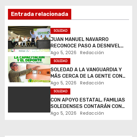
e
Entrada relacionada
g
SOLEDAD
a
JUAN MANUEL NAVARRO
RECONOCE PASO A DESNIVEL
c
CIRCUITO POTOSÍ QUE MEJORA
Ago 5, 2026
Redacción
LA MOVILIDAD METROPOLITANA
i
SOLEDAD
SOLEDAD A LA VANGUARDIA Y
ó
MÁS CERCA DE LA GENTE CON
NUEVO CENTRO DE
Ago 5, 2026
Redacción
n
CAPACITACIÓN: NAVARRO MUÑIZ
SOLEDAD
CON APOYO ESTATAL, FAMILIAS
d
SOLEDENSES CONTARÁN CON
TRANSPORTE GRATUITO A LA
e
Ago 5, 2026
Redacción
FENAPO
e