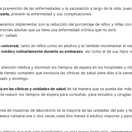
 la prevención de las enfermedades y la vacunación a largo de la vida, pues
zarla,
prevenir la enfermedad y sus complicaciones.
ueremos implementar son la reducción del porcentaje de niños y niñas con
personas adultas que ya tiene una enfermedad crónica que no está
n”. señaló
 universal,
tanto en niños como en adultos y la también incrementar el n
 médico rutinariamente durante su embarazo
, así como el de sus hijos r
 atención médica y disminuir los tiempos de espera en los hospitales y clí
e tiempo completo que involucra las clínicas de salud siete días a la sem
ábado y domingo.
ía en las clínicas y unidades de salud
de tal manera que se pueda dar más
te reducir los tiempos de espera para consultas, para estudios y cirugías
ma de muestras de laboratorio en la mayoría de las unidades del país y ll
manera rutinaria una o dos veces cada dos meses a adultos mayores y per
 clínicas que han sido transferidos ya esta nueva institución, implementa