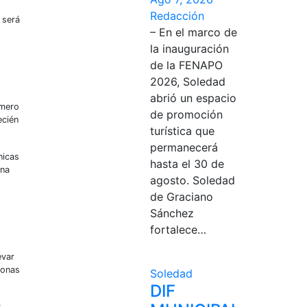
Redacción
 será
– En el marco de
la inauguración
de la FENAPO
2026, Soledad
abrió un espacio
úmero
de promoción
ecién
turística que
permanecerá
nicas
hasta el 30 de
ana
agosto. Soledad
de Graciano
Sánchez
fortalece…
evar
sonas
Soledad
DIF
r