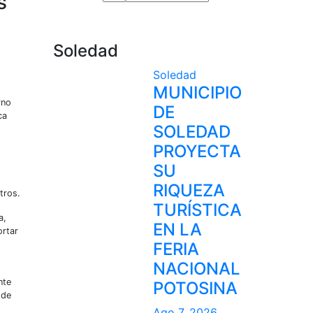
s
n
Soledad
Soledad
MUNICIPIO
rno
DE
ca
SOLEDAD
PROYECTA
SU
RIQUEZA
tros.
TURÍSTICA
a,
EN LA
ortar
FERIA
NACIONAL
nte
POTOSINA
 de
Ago 7, 2026