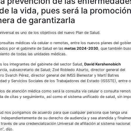
 la prevención de las enfermedade
 de la vida, pues será la promoció
nera de garantizarla
niversal es uno de los objetivos del nuevo Plan de Salud.
onsultas médicas vía celular o remotas, entre los nuevos planes del gobie
ados por el gabinete de Salud en las
metas 2024-2030
, que también bus
miento de todas las unidades médicas.
s los integrantes del gabinete del sector Salud,
David Kershenobich
rcía, subsecretario de Salud; Zoé Robledo Aburto, director general del
dro Svarch Pérez, director general del IMSS Bienestar y Martí Batres
idad y Servicios Sociales de los Trabajadores del Estado (ISSSTE), entre o
os de atención médica como será la consulta vía celular o consulta remot
 de citas y seguimiento, así como el sistema unificado de salud, sin imp
lud nos pongamos de acuerdo para que cualquier persona que tenga una
, independientemente de su derecho de audiencia y sea atendida y finalme
 través de una credencialización Universal de afiliación al sistema nacional
”, dijo.