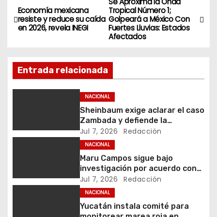
Se Aproxima la Onda
N
Economía mexicana
Tropical Número 1;
resiste y reduce su caída
Golpeará a México Con
a
en 2026, revela INEGI
Fuertes Lluvias: Estados
Afectados
v
e
Entrada relacionada
g
NACIONAL
a
Sheinbaum exige aclarar el caso
Zambada y defiende la
c
soberanía
Jul 7, 2026
Redacción
i
NACIONAL
Maru Campos sigue bajo
ó
investigación por acuerdo con
agencias de EU
Jul 7, 2026
Redacción
n
NACIONAL
Yucatán instala comité para
d
monitorear marea roja en