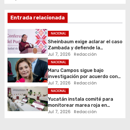
v
e
Entrada relacionada
g
NACIONAL
a
Sheinbaum exige aclarar el caso
Zambada y defiende la
c
soberanía
Jul 7, 2026
Redacción
i
NACIONAL
Maru Campos sigue bajo
ó
investigación por acuerdo con
agencias de EU
Jul 7, 2026
Redacción
n
NACIONAL
Yucatán instala comité para
d
monitorear marea roja en
vacaciones
e
Jul 7, 2026
Redacción
e