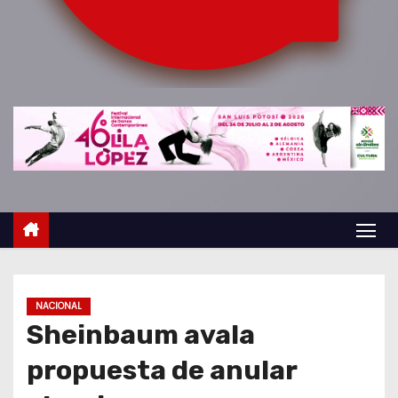
o
NACIONAL
Sheinbaum avala
propuesta de anular